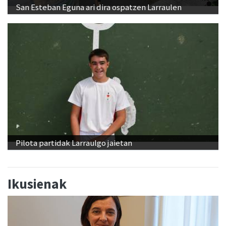
San Esteban Eguna ari dira ospatzen Larraulen
Pilota partidak Larraulgo jaietan
Ikusienak