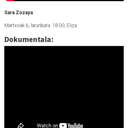
Sara Zozaya
Martxoak 6, larunbata. 18:00, Eliza.
Dokumentala: