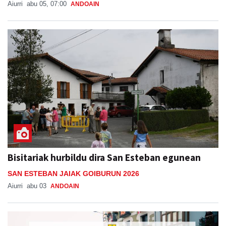
Aiurri
abu 05, 07:00
ANDOAIN
Bisitariak hurbildu dira San Esteban egunean
SAN ESTEBAN JAIAK GOIBURUN 2026
Aiurri
abu 03
ANDOAIN