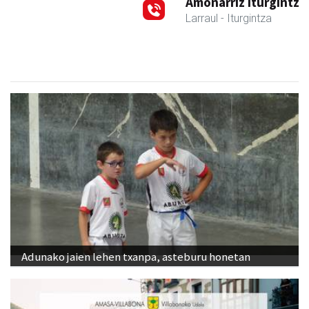
Amonarriz iturgintza S. L.
Larraul
- Iturgintza
Adunako jaien lehen txanpa, asteburu honetan