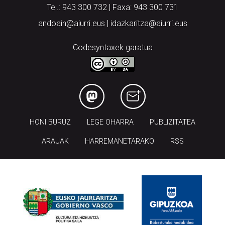
Tel.: 943 300 732 | Faxa: 943 300 731
andoain@aiurri.eus | idazkaritza@aiurri.eus
Codesyntaxek garatua
HONI BURUZ
LEGE OHARRA
PUBLIZITATEA
ARAUAK
HARREMANETARAKO
RSS