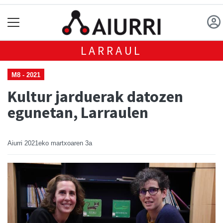
LARRAUL
M8 - 2021
Kultur jarduerak datozen
egunetan, Larraulen
Aiurri
2021eko martxoaren 3a