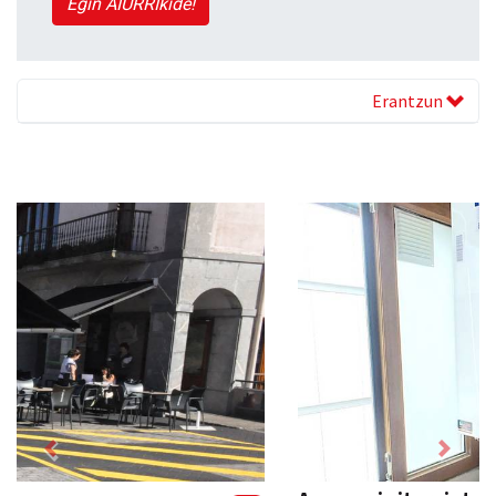
Egin AIURRIkide!
Erantzun
Previous
Next