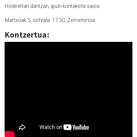
Hodeietan dantzan, ipuin kontaketa saioa.
Martxoak 5, ostirala. 17:30, Zemeterioa.
Kontzertua: