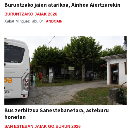
Buruntzako jaien atarikoa, Ainhoa Aiertzarekin
BURUNTZAKO JAIAK 2026
Xabat Minguez
abu 04
ANDOAIN
Bus zerbitzua Sanestebanetara, asteburu
honetan
SAN ESTEBAN JAIAK GOIBURUN 2026