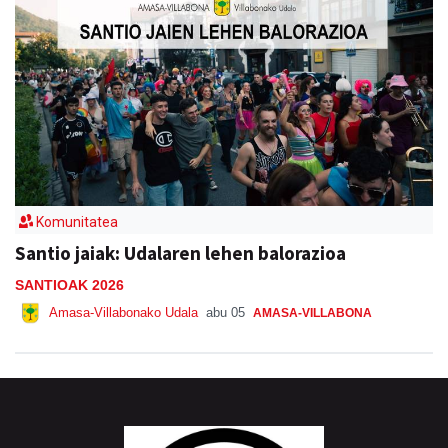
Komunitatea
Santio jaiak: Udalaren lehen balorazioa
SANTIOAK 2026
Amasa-Villabonako Udala
abu 05
AMASA-VILLABONA