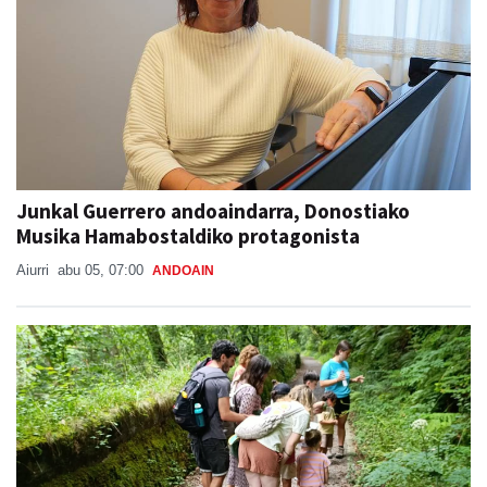
Junkal Guerrero andoaindarra, Donostiako
Musika Hamabostaldiko protagonista
Aiurri
abu 05, 07:00
ANDOAIN