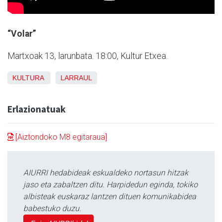
“Volar”
Martxoak 13, larunbata. 18:00, Kultur Etxea.
KULTURA
LARRAUL
Erlazionatuak
[Aiztondoko M8 egitaraua]
AIURRI hedabideak eskualdeko nortasun hitzak
jaso eta zabaltzen ditu. Harpidedun eginda, tokiko
albisteak euskaraz lantzen dituen komunikabidea
babestuko duzu.