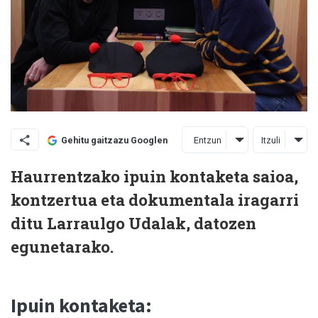
Entzun
Itzuli
Gehitu gaitzazu Googlen
Haurrentzako ipuin kontaketa saioa,
kontzertua eta dokumentala iragarri
ditu Larraulgo Udalak, datozen
egunetarako.
Ipuin kontaketa: