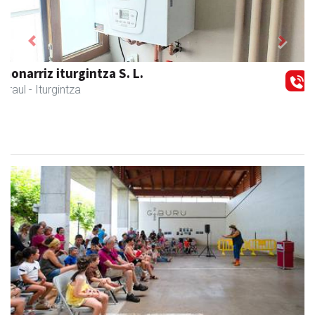
Previous
Next
Larraulgo herri ostatua
Larraul
- Jatetxeak