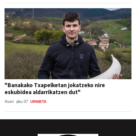
"Banakako Txapelketan jokatzeko nire
eskubidea aldarrikatzen dut"
Aiurri
abu 07
URNIETA