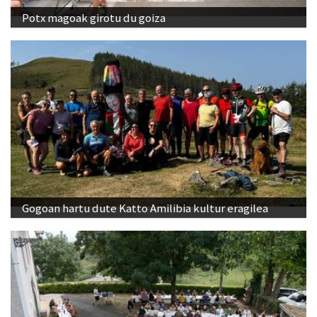
Potx magoak girotu du goiza
Gogoan hartu dute Katto Amilibia kultur eragilea