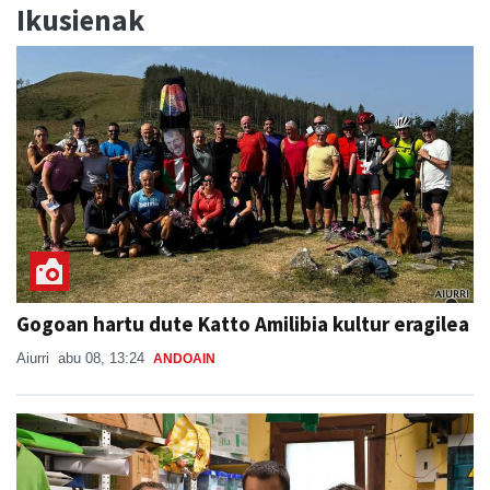
Ikusienak
Gogoan hartu dute Katto Amilibia kultur eragilea
Aiurri
abu 08, 13:24
ANDOAIN