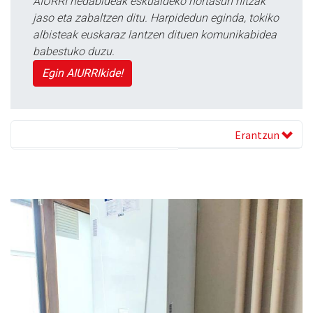
AIURRI hedabideak eskualdeko nortasun hitzak
jaso eta zabaltzen ditu. Harpidedun eginda, tokiko
albisteak euskaraz lantzen dituen komunikabidea
babestuko duzu.
Egin AIURRIkide!
Erantzun