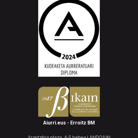
Aiurri.eus - Erroitz BM
Arantzibia plaza, 4-5 behea | ANDOAIN