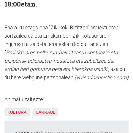
18:00etan.
Enara Iruretagoiena "Ziklikoki Bizitzen" proiektuaren
sortzailea da eta Emakumeon Ziklikotasunaren
inguruko hitzaldi-tailerra eskainiko du Larraulen.
"
Proiektuaren helburua, bakoitzaren sentsazio eta
bizipenak adieraztea, hedatzea eta zabaltzea da,
erdian beti gorputza bera eta hilerokoa izanik
", azaldu
du bere webgune pertsonalean
(viviendoenciclico.com)
.
Animatu zaitezte!
KULTURA
LARRAUL