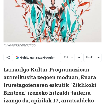
@viviendoenciclico
Entzun
Itzuli
Gehitu gaitzazu Googlen
Larraulgo Kultur Programazioan
aurreikusita zegoen moduan, Enara
Iruretagoienaren eskutik "Ziklikoki
Bizitzen" izeneko hitzaldi-tailerra
izango da; apirilak 17, arratsaldeko