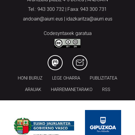
Tel.: 943 300 732 | Faxa: 943 300 731
andoain@aiurri.eus | idazkaritza@aiurri.eus
Codesyntaxek garatua
HONI BURUZ
LEGE OHARRA
PUBLIZITATEA
ARAUAK
HARREMANETARAKO
RSS