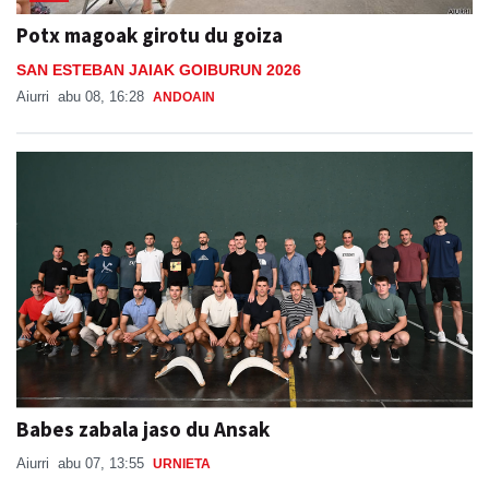
Potx magoak girotu du goiza
SAN ESTEBAN JAIAK GOIBURUN 2026
Aiurri
abu 08, 16:28
ANDOAIN
Babes zabala jaso du Ansak
Aiurri
abu 07, 13:55
URNIETA