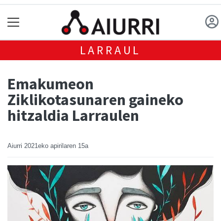
LARRAUL
Emakumeon
Ziklikotasunaren gaineko
hitzaldia Larraulen
Aiurri
2021eko apirilaren 15a