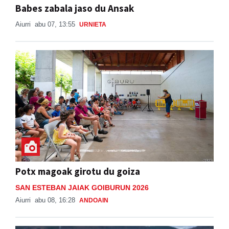
Babes zabala jaso du Ansak
Aiurri
abu 07, 13:55
URNIETA
Potx magoak girotu du goiza
SAN ESTEBAN JAIAK GOIBURUN 2026
Aiurri
abu 08, 16:28
ANDOAIN