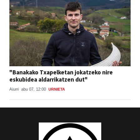
"Banakako Txapelketan jokatzeko nire
eskubidea aldarrikatzen dut"
Aiurri
abu 07, 12:00
URNIETA