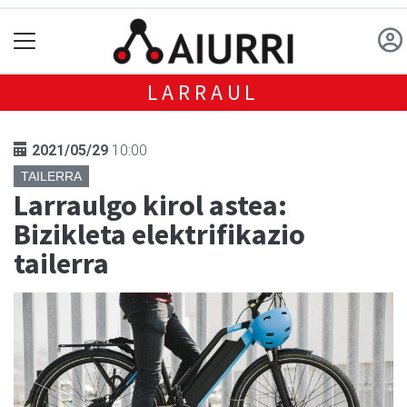
LARRAUL
2021/05/29
10:00
TAILERRA
Larraulgo kirol astea:
Bizikleta elektrifikazio
tailerra