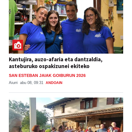
Kantujira, auzo-afaria eta dantzaldia,
asteburuko ospakizunei ekiteko
SAN ESTEBAN JAIAK GOIBURUN 2026
Aiurri
abu 08, 09:31
ANDOAIN