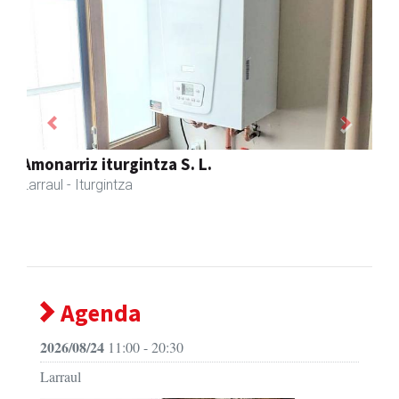
Previous
Next
Larraulgo herri ostatua
Larraul
- Jatetxeak
Agenda
2026/08/24
11:00 - 20:30
Larraul