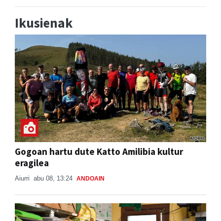
Ikusienak
Gogoan hartu dute Katto Amilibia kultur
eragilea
Aiurri
abu 08, 13:24
ANDOAIN