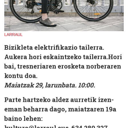
LARRAUL
Bizikleta elektrifikazio tailerra.
Aukera hori eskaintzeko tailerra.Hori
bai, tresneriaren erosketa norberaren
kontu doa.
Maiatzak 29, larunbata. 10:00.
Parte hartzeko aldez aurretik izen-
eman beharra dago, maiatzaren 19a
baino lehen:
kultura@larraul.eus. 634 289 327.