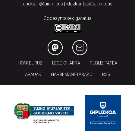
andoain@aiurri.eus | idazkaritza@aiurri.eus
Codesyntaxek garatua
HONI BURUZ
LEGE OHARRA
PUBLIZITATEA
ARAUAK
HARREMANETARAKO
RSS