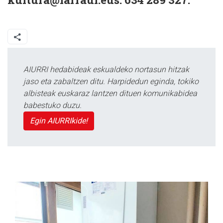
AIURRI hedabideak eskualdeko nortasun hitzak
jaso eta zabaltzen ditu. Harpidedun eginda, tokiko
albisteak euskaraz lantzen dituen komunikabidea
babestuko duzu.
Egin AIURRIkide!