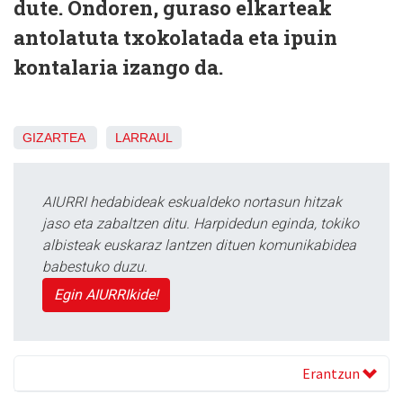
dute. Ondoren, guraso elkarteak
antolatuta txokolatada eta ipuin
kontalaria izango da.
GIZARTEA
LARRAUL
AIURRI hedabideak eskualdeko nortasun hitzak
jaso eta zabaltzen ditu. Harpidedun eginda, tokiko
albisteak euskaraz lantzen dituen komunikabidea
babestuko duzu.
Egin AIURRIkide!
Erantzun