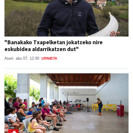
"Banakako Txapelketan jokatzeko nire
eskubidea aldarrikatzen dut"
Aiurri
abu 07, 12:00
URNIETA