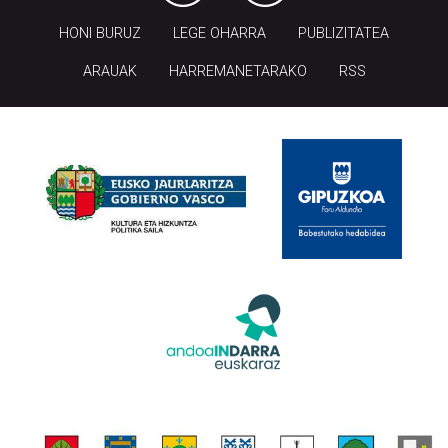
HONI BURUZ
LEGE OHARRA
PUBLIZITATEA
ARAUAK
HARREMANETARAKO
RSS