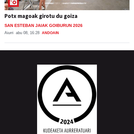
Potx magoak girotu du goiza
SAN ESTEBAN JAIAK GOIBURUN 2026
Aiurri
abu 08, 16:28
ANDOAIN