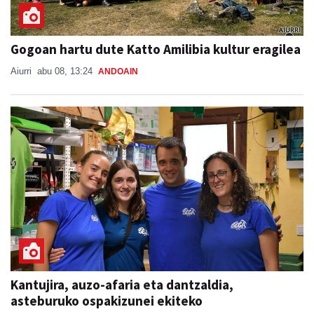
Gogoan hartu dute Katto Amilibia kultur eragilea
Aiurri
abu 08, 13:24
ANDOAIN
Kantujira, auzo-afaria eta dantzaldia,
asteburuko ospakizunei ekiteko