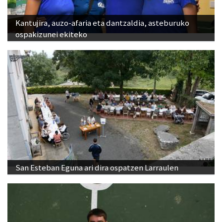
Kantujira, auzo-afaria eta dantzaldia, asteburuko
ospakizunei ekiteko
San Esteban Eguna ari dira ospatzen Larraulen