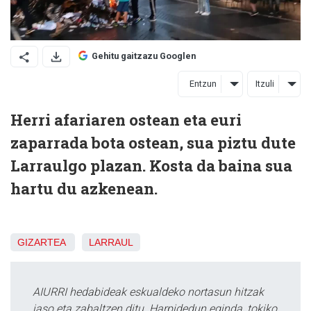
Gehitu gaitzazu Googlen
Entzun
Itzuli
Herri afariaren ostean eta euri
zaparrada bota ostean, sua piztu dute
Larraulgo plazan. Kosta da baina sua
hartu du azkenean.
GIZARTEA
LARRAUL
AIURRI hedabideak eskualdeko nortasun hitzak
jaso eta zabaltzen ditu. Harpidedun eginda, tokiko