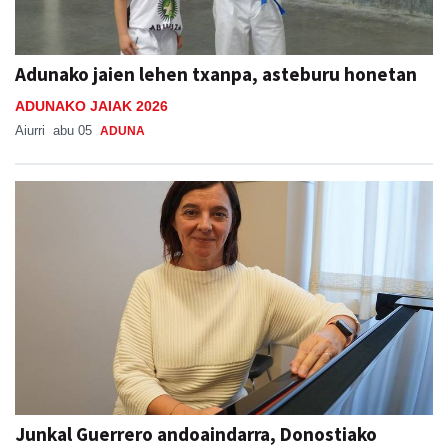
Adunako jaien lehen txanpa, asteburu honetan
ADUNAKO JAIAK 2026
Aiurri
abu 05
ADUNA
Junkal Guerrero andoaindarra, Donostiako