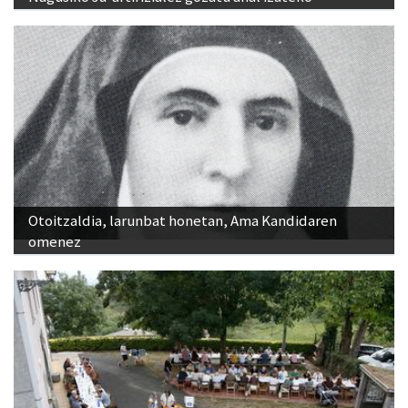
Otoitzaldia, larunbat honetan, Ama Kandidaren
omenez