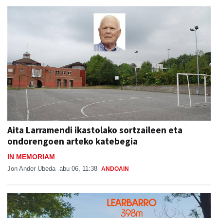
Aita Larramendi ikastolako sortzaileen eta
ondorengoen arteko katebegia
IN MEMORIAM
Jon Ander Ubeda
abu 06, 11:38
ANDOAIN