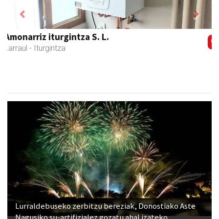
Previous
Next
Larraulgo herri ostatua
Larraul
- Jatetxeak
Lurraldebuseko zerbitzu bereziak, Donostiako Aste
Nagusiko su-artifizialez gozatu ahal izateko