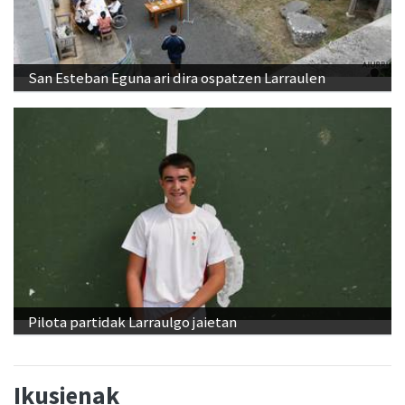
San Esteban Eguna ari dira ospatzen Larraulen
Pilota partidak Larraulgo jaietan
Ikusienak