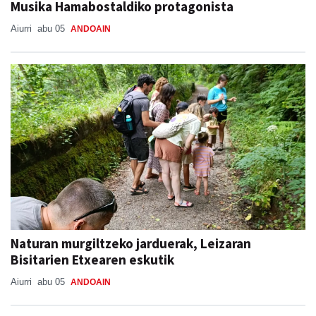
Musika Hamabostaldiko protagonista
Aiurri
abu 05
ANDOAIN
Naturan murgiltzeko jarduerak, Leizaran
Bisitarien Etxearen eskutik
Aiurri
abu 05
ANDOAIN