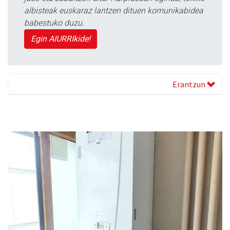
albisteak euskaraz lantzen dituen komunikabidea
babestuko duzu.
Egin AIURRIkide!
Erantzun