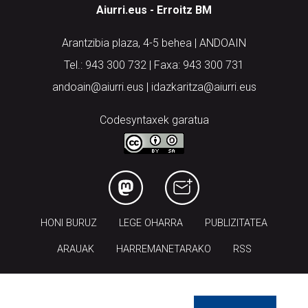
Aiurri.eus - Erroitz BM
Arantzibia plaza, 4-5 behea | ANDOAIN
Tel.: 943 300 732 | Faxa: 943 300 731
andoain@aiurri.eus | idazkaritza@aiurri.eus
Codesyntaxek garatua
HONI BURUZ
LEGE OHARRA
PUBLIZITATEA
ARAUAK
HARREMANETARAKO
RSS