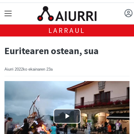
LARRAUL
Euritearen ostean, sua
Aiurri
2022ko ekainaren 23a