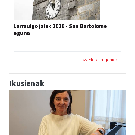
Larraulgo jaiak 2026 - San Bartolome
eguna
JAIA
»» Ekitaldi gehiago
Ikusienak