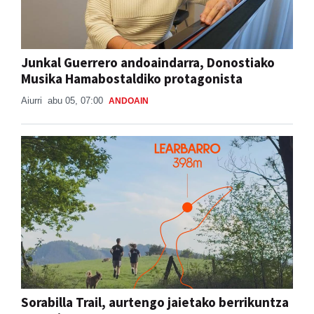
Junkal Guerrero andoaindarra, Donostiako
Musika Hamabostaldiko protagonista
Aiurri
abu 05, 07:00
ANDOAIN
Sorabilla Trail, aurtengo jaietako berrikuntza