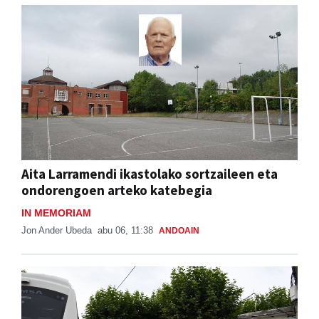
Aita Larramendi ikastolako sortzaileen eta
ondorengoen arteko katebegia
IN MEMORIAM
Jon Ander Ubeda
abu 06, 11:38
ANDOAIN