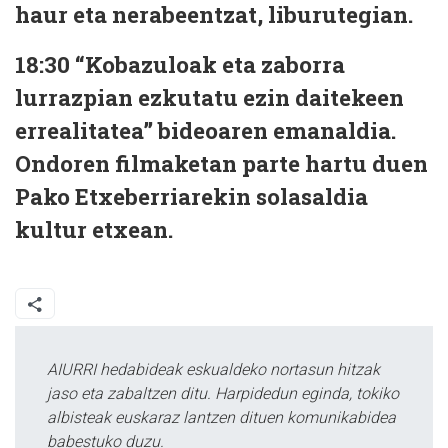
haur eta nerabeentzat, liburutegian.
18:30
“Kobazuloak eta zaborra
lurrazpian ezkutatu ezin daitekeen
errealitatea” bideoaren emanaldia.
Ondoren filmaketan parte hartu duen
Pako Etxeberriarekin solasaldia
kultur etxean.
AIURRI hedabideak eskualdeko nortasun hitzak
jaso eta zabaltzen ditu. Harpidedun eginda, tokiko
albisteak euskaraz lantzen dituen komunikabidea
babestuko duzu.