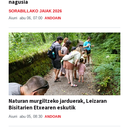
nagusia
SORABILLAKO JAIAK 2026
Aiurri
abu 06, 07:00
ANDOAIN
Naturan murgiltzeko jarduerak, Leizaran
Bisitarien Etxearen eskutik
Aiurri
abu 05, 08:30
ANDOAIN