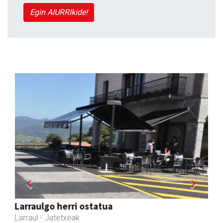
Egin AIURRIkide!
Previous
Next
Amonarriz iturgintza S. L.
Larraul
- Iturgintza