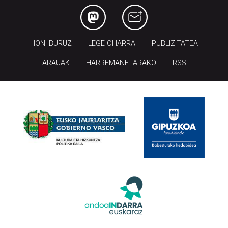
HONI BURUZ
LEGE OHARRA
PUBLIZITATEA
ARAUAK
HARREMANETARAKO
RSS