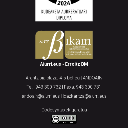
Aiurri.eus - Erroitz BM
Arantzibia plaza, 4-5 behea | ANDOAIN
Tel.: 943 300 732 | Faxa: 943 300 731
andoain@aiurri.eus | idazkaritza@aiurri.eus
Codesyntaxek garatua