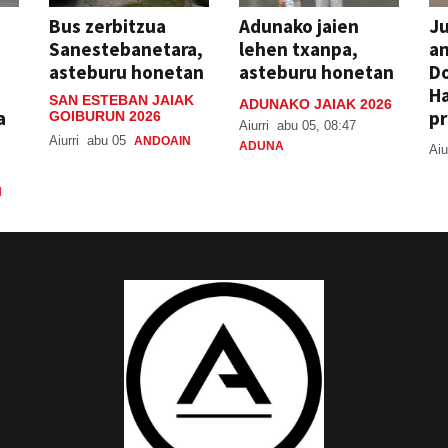
Bus zerbitzua
Adunako jaien
Ju
Sanestebanetara,
lehen txanpa,
an
asteburu honetan
asteburu honetan
Do
H
SAN ESTEBAN JAIAK
ADUNAKO JAIAK 2026
a
pr
GOIBURUN 2026
Aiurri
abu 05, 08:47
Aiurri
abu 05
ANDOAIN
ADUNA
Aiu
N