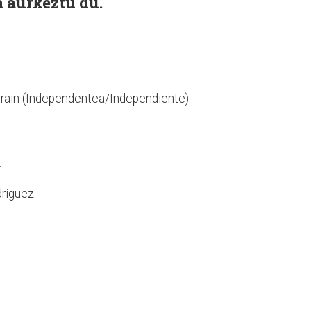
 aurkeztu du.
rrain (Independentea/Independiente).
.
riguez.