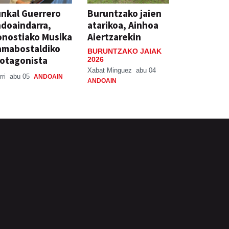
nkal Guerrero
Buruntzako jaien
doaindarra,
atarikoa, Ainhoa
nostiako Musika
Aiertzarekin
amabostaldiko
BURUNTZAKO JAIAK
otagonista
2026
Xabat Minguez
abu 04
rri
abu 05
ANDOAIN
ANDOAIN