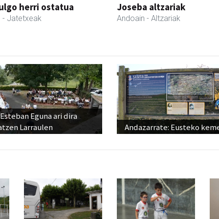
ulgo herri ostatua
Joseba altzariak
l
- Jatetxeak
Andoain
- Altzariak
Esteban Eguna ari dira
atzen Larraulen
Andazarrate: Eusteko kem