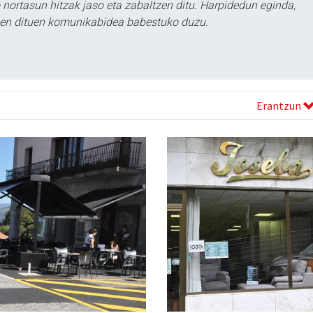
ortasun hitzak jaso eta zabaltzen ditu. Harpidedun eginda,
tzen dituen komunikabidea babestuko duzu.
Erantzun