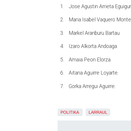
1. Jose Agustin Arrieta Eguigur
2. Maria Isabel Vaquero Monte
3. Markel Aranburu Bartau.
4. Izaro Alkorta Andoaga.
5. Amaia Peon Elorza.
6. Aitana Aguirre Loyarte.
7. Gorka Arregui Aguirre.
POLITIKA
LARRAUL