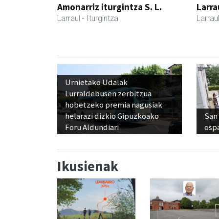
Amonarriz iturgintza S. L.
Larra
Larraul
- Iturgintza
Larrau
Urnietako Udalak
Lurraldebusen zerbitzua
hobetzeko premia nagusiak
helarazi dizkio Gipuzkoako
San 
Foru Aldundiari
osp
Ikusienak