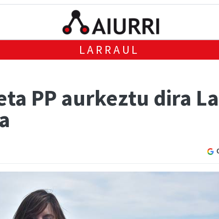
LARRAUL
eta PP aurkeztu dira L
a