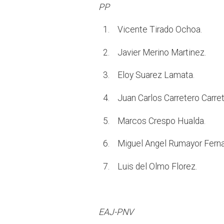
PP
1. Vicente Tirado Ochoa.
2. Javier Merino Martinez.
3. Eloy Suarez Lamata.
4. Juan Carlos Carretero Carret
5. Marcos Crespo Hualda.
6. Miguel Angel Rumayor Ferna
7. Luis del Olmo Florez.
EAJ-PNV