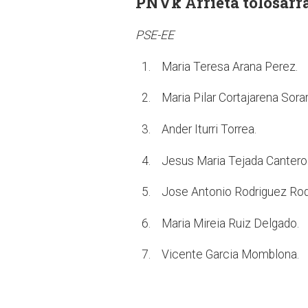
PNVk Arrieta tolosarra
PSE-EE
1. Maria Teresa Arana Perez.
2. Maria Pilar Cortajarena Sora
3. Ander Iturri Torrea.
4. Jesus Maria Tejada Cantero
5. Jose Antonio Rodriguez Rod
6. Maria Mireia Ruiz Delgado.
7. Vicente Garcia Momblona.