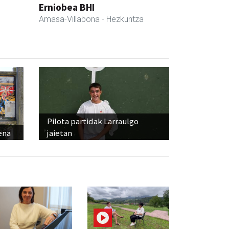
Erniobea BHI
Amasa-Villabona
- Hezkuntza
Pilota partidak Larraulgo
ena
jaietan