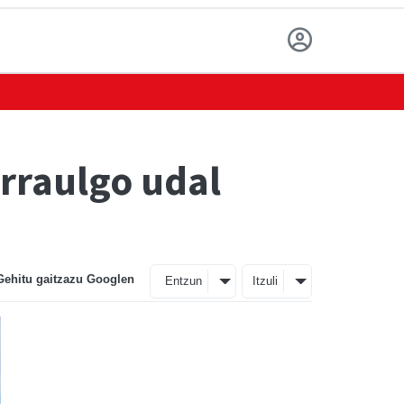
arraulgo udal
Gehitu gaitzazu Googlen
Entzun
Itzuli