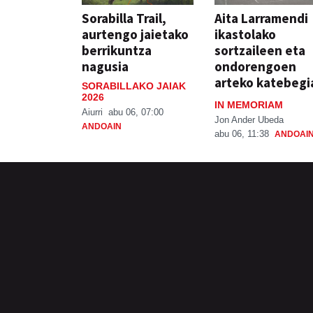
Sorabilla Trail,
Aita Larramendi
aurtengo jaietako
ikastolako
berrikuntza
sortzaileen eta
nagusia
ondorengoen
arteko katebegi
SORABILLAKO JAIAK
2026
IN MEMORIAM
Aiurri
abu 06, 07:00
Jon Ander Ubeda
ANDOAIN
abu 06, 11:38
ANDOAI