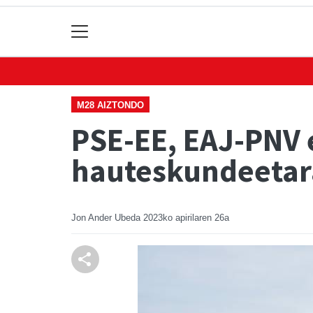
M28 AIZTONDO
PSE-EE, EAJ-PNV 
hauteskundeetar
Jon Ander Ubeda
2023ko apirilaren 26a