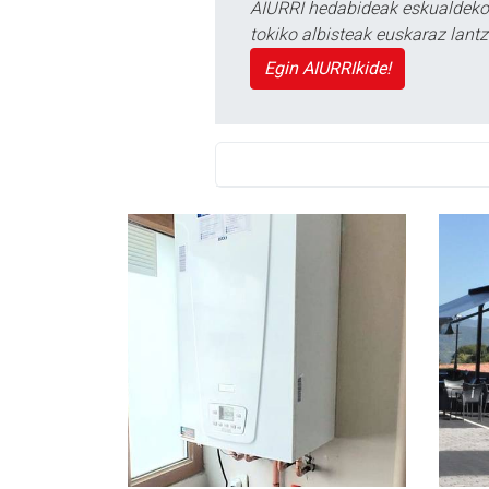
AIURRI hedabideak eskualdeko n
tokiko albisteak euskaraz lan
Egin AIURRIkide!