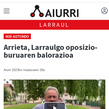
LARRAUL
M28 AIZTONDO
Arrieta, Larraulgo oposizio-
buruaren balorazioa
Aiurri
2023ko maiatzaren 28a