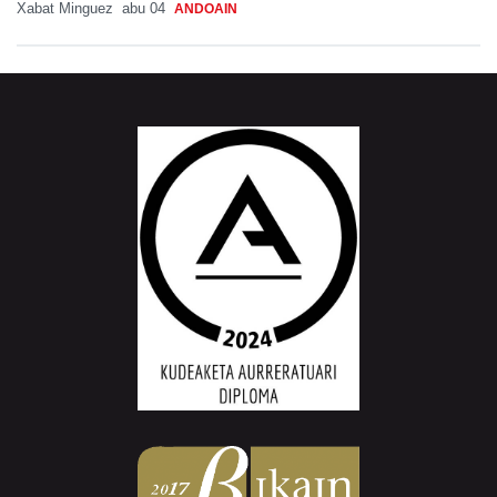
Xabat Minguez
abu 04
ANDOAIN