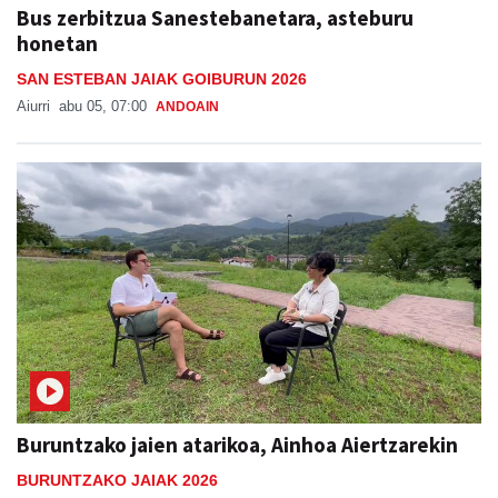
Bus zerbitzua Sanestebanetara, asteburu
honetan
SAN ESTEBAN JAIAK GOIBURUN 2026
Aiurri
abu 05, 07:00
ANDOAIN
Buruntzako jaien atarikoa, Ainhoa Aiertzarekin
BURUNTZAKO JAIAK 2026