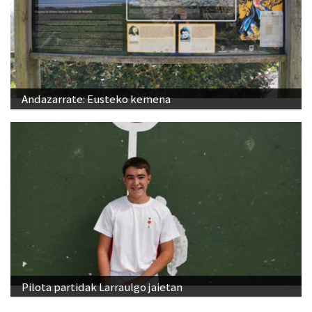
Andazarrate: Eusteko kemena
Pilota partidak Larraulgo jaietan