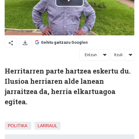
Gehitu gaitzazu Googlen
Entzun
Itzuli
Herritarren parte hartzea eskertu du.
Ilusioa herriaren alde lanean
jarraitzea da, herria elkartuagoa
egitea.
POLITIKA
LARRAUL