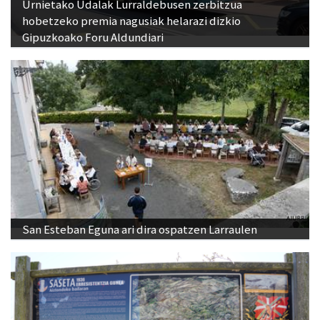
Urnietako Udalak Lurraldebusen zerbitzua
hobetzeko premia nagusiak helarazi dizkio
Gipuzkoako Foru Aldundiari
San Esteban Eguna ari dira ospatzen Larraulen