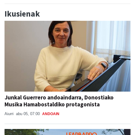
Ikusienak
Junkal Guerrero andoaindarra, Donostiako
Musika Hamabostaldiko protagonista
Aiurri
abu 05, 07:00
ANDOAIN