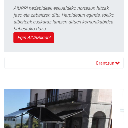
AIURRI hedabideak eskualdeko nortasun hitzak
jaso eta zabaltzen ditu. Harpidedun eginda, tokiko
albisteak euskaraz lantzen dituen komunikabidea
babestuko duzu.
Egin AIURRIkide!
Erantzun