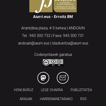
Aiurri.eus - Erroitz BM
Arantzibia plaza, 4-5 behea | ANDOAIN
Tel.: 943 300 732 | Faxa: 943 300 731
andoain@aiurri.eus | idazkaritza@aiurri.eus
Codesyntaxek garatua
HONI BURUZ
LEGE OHARRA
PUBLIZITATEA
ARAUAK
HARREMANETARAKO
RSS