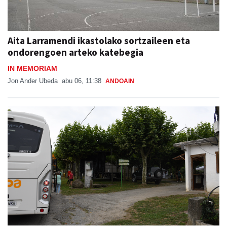
Aita Larramendi ikastolako sortzaileen eta
ondorengoen arteko katebegia
IN MEMORIAM
Jon Ander Ubeda
abu 06, 11:38
ANDOAIN