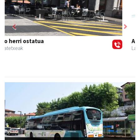
Previous
Next
Amonarriz iturgintza S. L.
Larraul
- Iturgintza