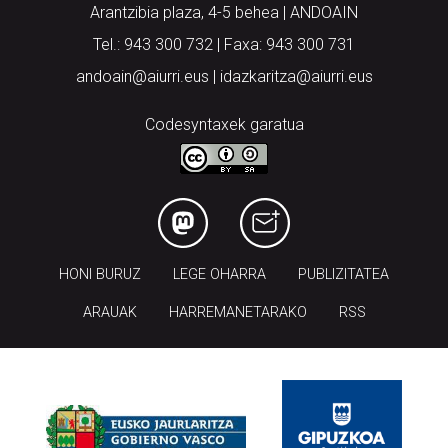
Arantzibia plaza, 4-5 behea | ANDOAIN
Tel.: 943 300 732 | Faxa: 943 300 731
andoain@aiurri.eus | idazkaritza@aiurri.eus
Codesyntaxek garatua
HONI BURUZ
LEGE OHARRA
PUBLIZITATEA
ARAUAK
HARREMANETARAKO
RSS