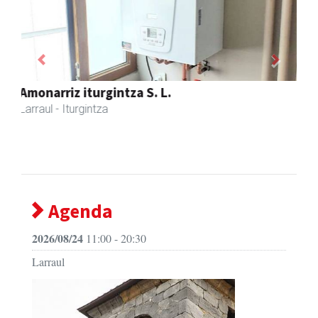
Previous
Next
Larraulgo herri ostatua
Larraul
- Jatetxeak
Agenda
2026/08/24
11:00 - 20:30
Larraul