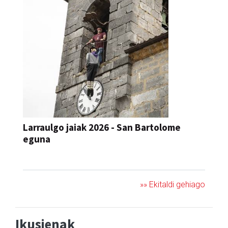
Larraulgo jaiak 2026 - San Bartolome
eguna
JAIA
»» Ekitaldi gehiago
Ikusienak