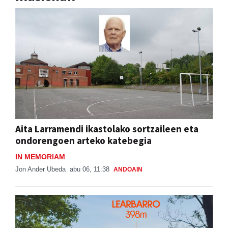
Aita Larramendi ikastolako sortzaileen eta
ondorengoen arteko katebegia
IN MEMORIAM
Jon Ander Ubeda
abu 06, 11:38
ANDOAIN