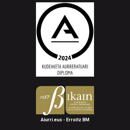
Aiurri.eus - Erroitz BM