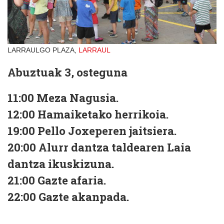
LARRAULGO PLAZA,
LARRAUL
Abuztuak 3, osteguna
11:00
Meza Nagusia.
12:00
Hamaiketako herrikoia.
19:00
Pello Joxeperen jaitsiera.
20:00
Alurr dantza taldearen Laia
dantza ikuskizuna.
21:00
Gazte afaria.
22:00
Gazte akanpada.