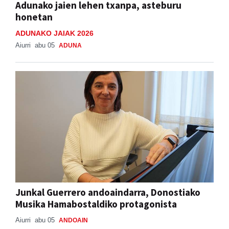
Adunako jaien lehen txanpa, asteburu
honetan
ADUNAKO JAIAK 2026
Aiurri
abu 05
ADUNA
Junkal Guerrero andoaindarra, Donostiako
Musika Hamabostaldiko protagonista
Aiurri
abu 05
ANDOAIN