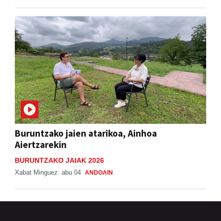
Buruntzako jaien atarikoa, Ainhoa
Aiertzarekin
BURUNTZAKO JAIAK 2026
Xabat Minguez
abu 04
ANDOAIN