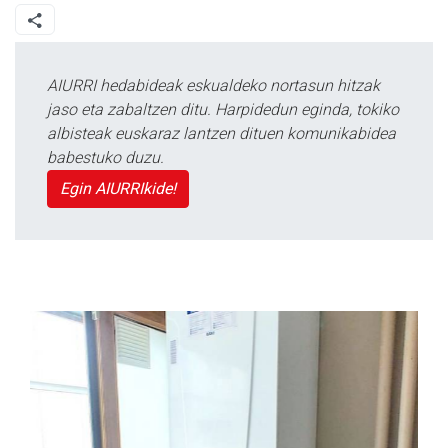
AIURRI hedabideak eskualdeko nortasun hitzak
jaso eta zabaltzen ditu. Harpidedun eginda, tokiko
albisteak euskaraz lantzen dituen komunikabidea
babestuko duzu.
Egin AIURRIkide!