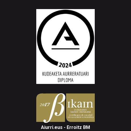
Aiurri.eus - Erroitz BM