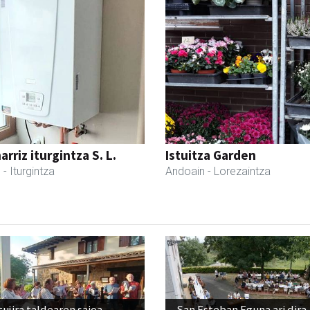
rriz iturgintza S. L.
Istuitza Garden
l
- Iturgintza
Andoain
- Lorezaintza
ujira taldearen saioa
San Esteban Eguna ari dira