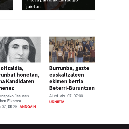
jaietan
oitzaldia,
Burrunba, gazte
runbat honetan,
euskaltzaleen
ma Kandidaren
ekimen berria
menez
Beterri-Buruntzan
rrozpeko Jesusen
Aiurri
abu 07, 07:00
ben Elkartea
URNIETA
 07, 09:25
ANDOAIN