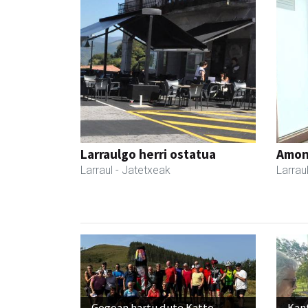
Larraulgo herri ostatua
Amona
Larraul
- Jatetxeak
Larrau
Gogoan hartu dute Katto
Kant