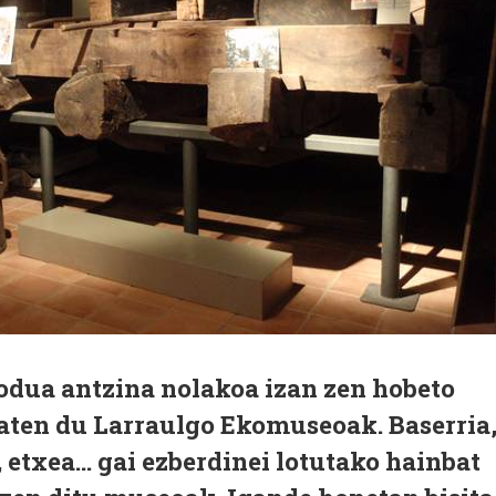
dua antzina nolakoa izan zen hobeto
ten du Larraulgo Ekomuseoak. Baserria
, etxea... gai ezberdinei lotutako hainbat