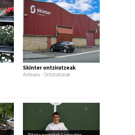
Skinter ontziratzeak
Asteasu
- Ontziratzeak
Pilota partidak Larraulgo