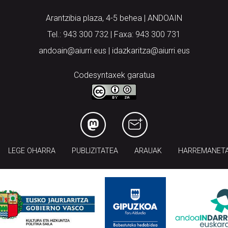
Arantzibia plaza, 4-5 behea | ANDOAIN
Tel.: 943 300 732 | Faxa: 943 300 731
andoain@aiurri.eus | idazkaritza@aiurri.eus
Codesyntaxek garatua
LEGE OHARRA
PUBLIZITATEA
ARAUAK
HARREMANET