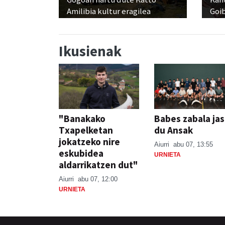
Amilibia kultur eragilea
Goi
Ikusienak
"Banakako
Babes zabala ja
Txapelketan
du Ansak
jokatzeko nire
Aiurri
abu 07, 13:55
eskubidea
URNIETA
aldarrikatzen dut"
Aiurri
abu 07, 12:00
URNIETA