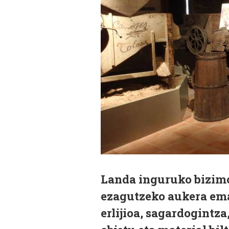
Landa inguruko bizimo
ezagutzeko aukera ema
erlijioa, sagardogintza