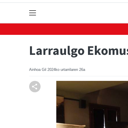
Larraulgo Ekomus
Ainhoa Gil
2024ko urtarrilaren 26a