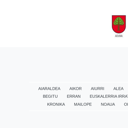
AIARALDEA
AIKOR
AIURRI
ALEA
BEGITU
ERRAN
EUSKALERRIA IRRA
KRONIKA
MAILOPE
NOAUA
O