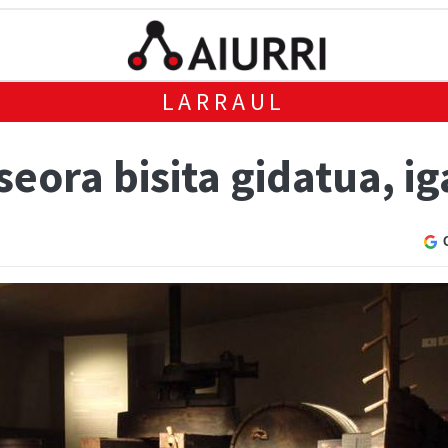
LARRAUL
eora bisita gidatua, i