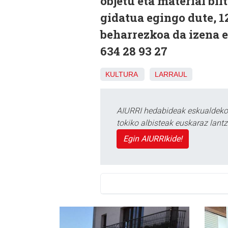
objetu eta material bi
gidatua egingo dute, 12
beharrezkoa da izena 
634 28 93 27
KULTURA
LARRAUL
AIURRI hedabideak eskualdeko n
tokiko albisteak euskaraz lan
Egin AIURRIkide!