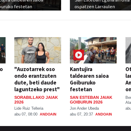
buruko festetan
ospatzen Larraulen
so
"Auzotarrek oso
Kantujira
Ot
ondo erantzuten
taldearen saioa
la
dute, beti daude
Goiburuko
A
laguntzeko prest"
festetan
o
SORABILLAKO JAIAK
SAN ESTEBAN JAIAK
Be
2026
GOIBURUN 2026
Ala
Lide Ruiz Telleria
Jon Ander Ubeda
abu
abu 07, 08:00
abu 07, 20:37
ANDOAIN
ANDOAIN