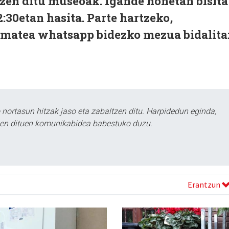
ltzen ditu museoak. Igande honetan bisita
:30etan hasita. Parte hartzeko,
ematea whatsapp bidezko mezua bidalita
ortasun hitzak jaso eta zabaltzen ditu. Harpidedun eginda,
tzen dituen komunikabidea babestuko duzu.
Erantzun