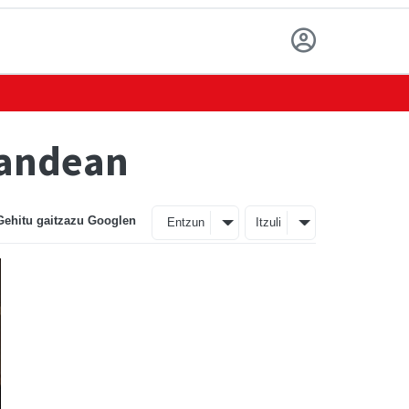
gandean
Gehitu gaitzazu Googlen
Entzun
Itzuli