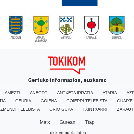
Gertuko informazioa, euskaraz
AMEZTI
ANBOTO
ANTXETA IRRATIA
ATARIA
AZP
TIA
GEURIA
GOIENA
GOIERRI TELEBISTA
GUAIXE
IZMENDI TELEBISTA
ORIO GUKA
TXINTXARRI
ZARAUT
Matx
Gurean
Ttap
Tokikom publizitatea