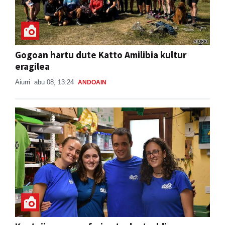
Gogoan hartu dute Katto Amilibia kultur
eragilea
Aiurri
abu 08, 13:24
ANDOAIN