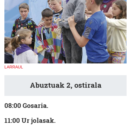
LARRAUL
Abuztuak 2, ostirala
08:00
Gosaria.
11:00
Ur jolasak.