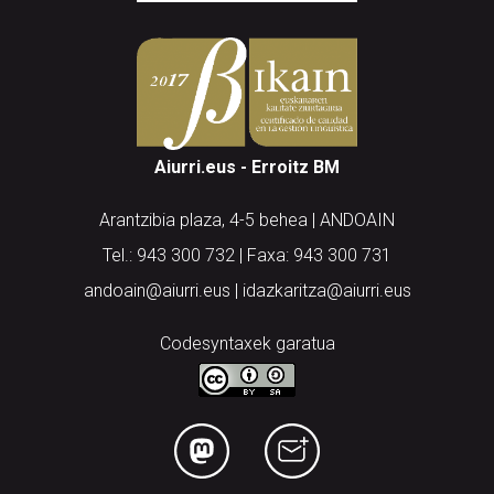
Aiurri.eus - Erroitz BM
Arantzibia plaza, 4-5 behea | ANDOAIN
Tel.: 943 300 732 | Faxa: 943 300 731
andoain@aiurri.eus | idazkaritza@aiurri.eus
Codesyntaxek garatua