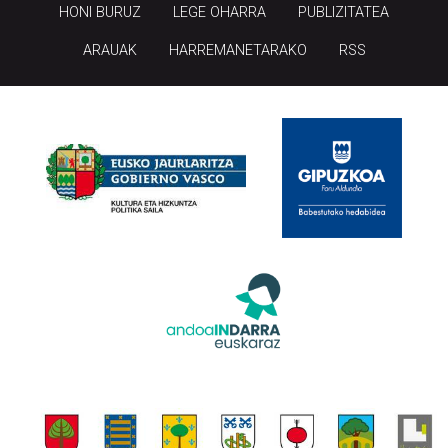
HONI BURUZ
LEGE OHARRA
PUBLIZITATEA
ARAUAK
HARREMANETARAKO
RSS