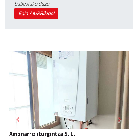
babestuko duzu.
Egin AIURRIkide!
Previous
Next
Larraulgo herri ostatua