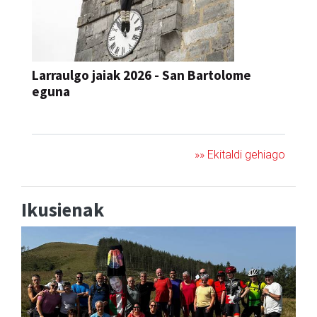
Larraulgo jaiak 2026 - San Bartolome
eguna
JAIA
»» Ekitaldi gehiago
Ikusienak