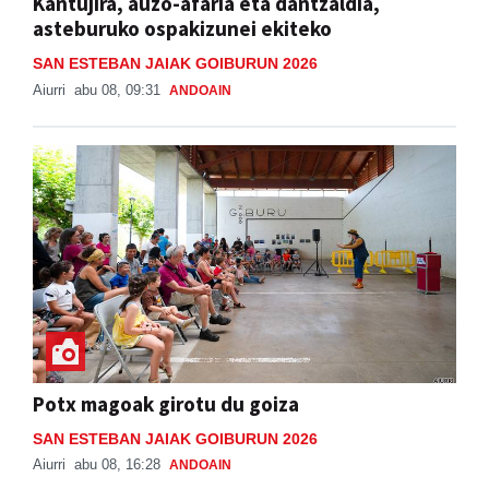
Kantujira, auzo-afaria eta dantzaldia,
asteburuko ospakizunei ekiteko
SAN ESTEBAN JAIAK GOIBURUN 2026
Aiurri
abu 08, 09:31
ANDOAIN
Potx magoak girotu du goiza
SAN ESTEBAN JAIAK GOIBURUN 2026
Aiurri
abu 08, 16:28
ANDOAIN