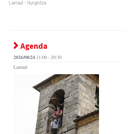
Larraul
- Jatetxeak
Agenda
2026/08/24
11:00 - 20:30
Larraul