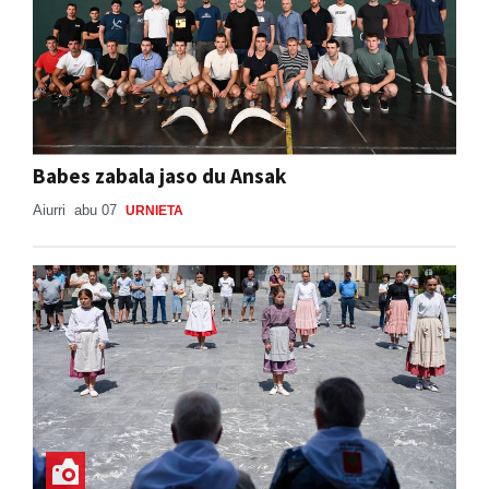
Babes zabala jaso du Ansak
Aiurri
abu 07
URNIETA