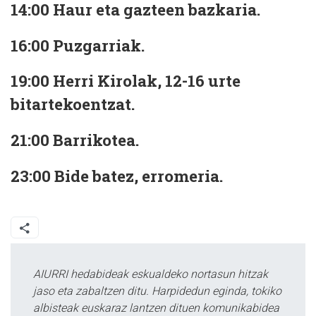
14:00
Haur eta gazteen bazkaria.
16:00
Puzgarriak.
19:00
Herri Kirolak, 12-16 urte
bitartekoentzat.
21:00
Barrikotea.
23:00
Bide batez, erromeria.
AIURRI hedabideak eskualdeko nortasun hitzak
jaso eta zabaltzen ditu. Harpidedun eginda, tokiko
albisteak euskaraz lantzen dituen komunikabidea