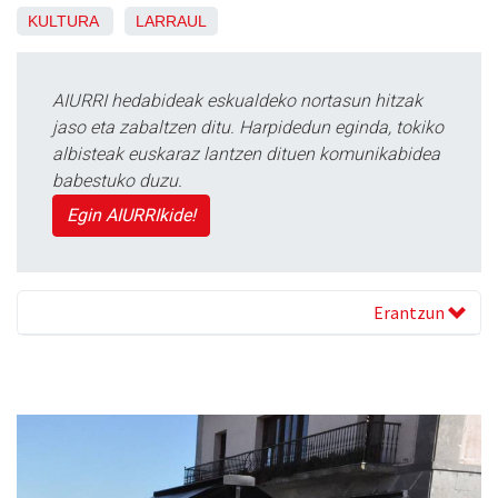
KULTURA
LARRAUL
AIURRI hedabideak eskualdeko nortasun hitzak
jaso eta zabaltzen ditu. Harpidedun eginda, tokiko
albisteak euskaraz lantzen dituen komunikabidea
babestuko duzu.
Egin AIURRIkide!
Erantzun