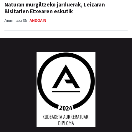
Naturan murgiltzeko jarduerak, Leizaran
Bisitarien Etxearen eskutik
Aiurri
abu 05
ANDOAIN