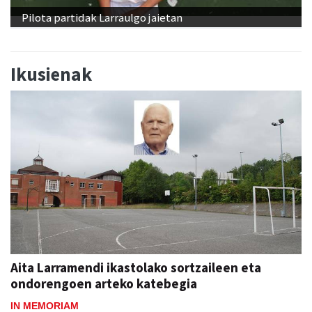
Pilota partidak Larraulgo jaietan
Ikusienak
Aita Larramendi ikastolako sortzaileen eta
ondorengoen arteko katebegia
IN MEMORIAM