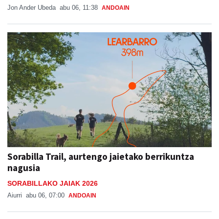
Jon Ander Ubeda
abu 06, 11:38
ANDOAIN
Sorabilla Trail, aurtengo jaietako berrikuntza
nagusia
SORABILLAKO JAIAK 2026
Aiurri
abu 06, 07:00
ANDOAIN