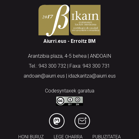
Aiurri.eus - Erroitz BM
Arantzibia plaza, 4-5 behea | ANDOAIN
Tel.: 943 300 732 | Faxa: 943 300 731
andoain@aiurri.eus | idazkaritza@aiurri.eus
Codesyntaxek garatua
HONI BURUZ
LEGE OHARRA
PUBLIZITATEA