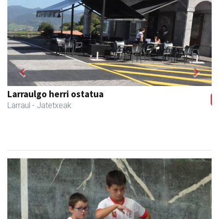
Previous
Next
Amonarriz iturgintza S. L.
Larraul
- Iturgintza