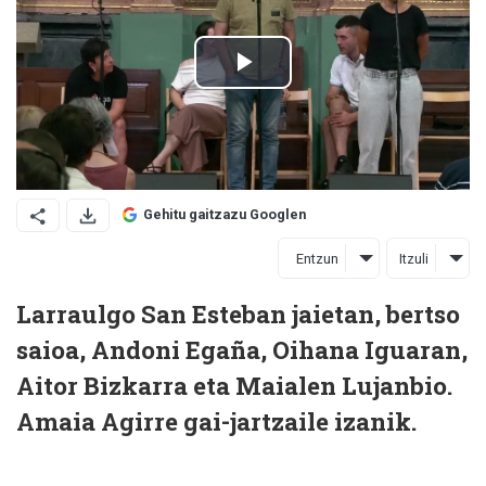
Gehitu gaitzazu Googlen
Entzun
Itzuli
Larraulgo San Esteban jaietan, bertso
saioa, Andoni Egaña, Oihana Iguaran,
Aitor Bizkarra eta Maialen Lujanbio.
Amaia Agirre gai-jartzaile izanik.