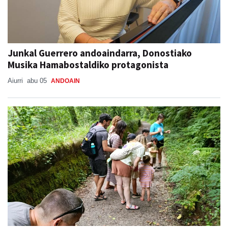
Junkal Guerrero andoaindarra, Donostiako
Musika Hamabostaldiko protagonista
Aiurri
abu 05
ANDOAIN