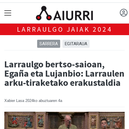
LARRAULGO JAIAK 2024
SARRERA
EGITARAUA
Larraulgo bertso-saioan,
Egaña eta Lujanbio: Larraulen
arku-tiraketako erakustaldia
Xabier Lasa
2024ko abuztuaren 4a