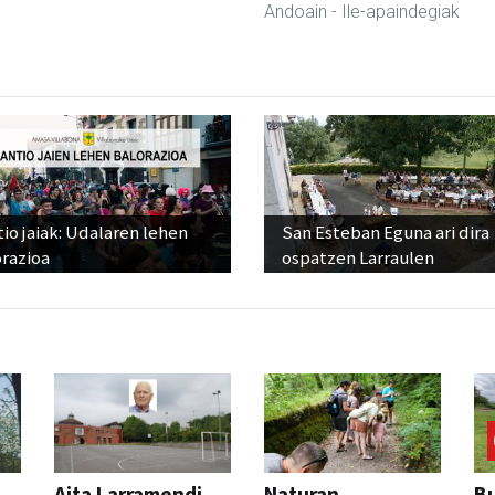
Andoain
- Ile-apaindegiak
io jaiak: Udalaren lehen
San Esteban Eguna ari dira
razioa
ospatzen Larraulen
Aita Larramendi
Naturan
Bu