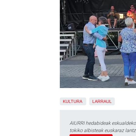
KULTURA
LARRAUL
AIURRI hedabideak eskualdeko n
tokiko albisteak euskaraz lan