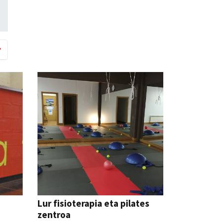
Lur fisioterapia eta pilates
zentroa