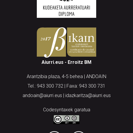
Aiurri.eus - Erroitz BM
Arantzibia plaza, 4-5 behea | ANDOAIN
Tel.: 943 300 732 | Faxa: 943 300 731
andoain@aiurri.eus | idazkaritza@aiurri.eus
Codesyntaxek garatua