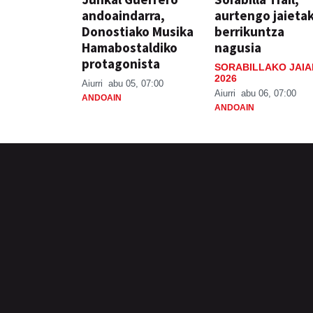
andoaindarra,
aurtengo jaieta
Donostiako Musika
berrikuntza
Hamabostaldiko
nagusia
protagonista
SORABILLAKO JAIA
2026
Aiurri
abu 05, 07:00
Aiurri
abu 06, 07:00
ANDOAIN
ANDOAIN