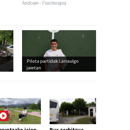
Andoain
- Fisioterapia
Pilota partidak Larraulgo
jaietan
runtzako jaien
Bus zerbitzua