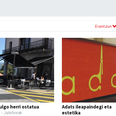
Erantzun
ulgo herri ostatua
Adats ileapaindegi eta
estetika
l
- Jatetxeak