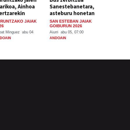
arikoa, Ainhoa
Sanestebanetara,
ertzarekin
asteburu honetan
RUNTZAKO JAIAK
SAN ESTEBAN JAIAK
26
GOIBURUN 2026
bat Minguez
abu 04
Aiurri
abu 05, 07:00
DOAIN
ANDOAIN