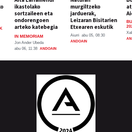
ko
ikastolako
murgiltzeko
at
sortzaileen eta
jarduerak,
Ai
ondorengoen
Leizaran Bisitarien
BU
arteko katebegia
Etxearen eskutik
20
K
Xa
Aiurri
abu 05, 08:30
IN MEMORIAM
AN
ANDOAIN
Jon Ander Ubeda
abu 06, 11:38
ANDOAIN