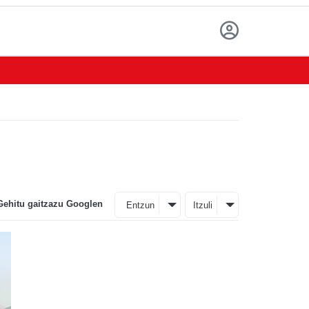
Gehitu gaitzazu Googlen
Entzun
Itzuli