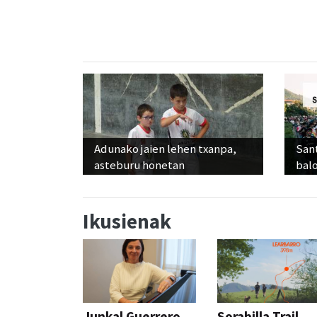
Adunako jaien lehen txanpa,
Sant
asteburu honetan
balo
Ikusienak
Junkal Guerrero
Sorabilla Trail,