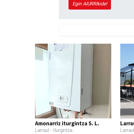
Egin AIURRIkide!
Amonarriz iturgintza S. L.
Larra
Larraul
- Iturgintza
Larrau