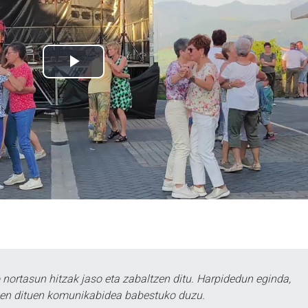
ortasun hitzak jaso eta zabaltzen ditu. Harpidedun eginda,
tzen dituen komunikabidea babestuko duzu.