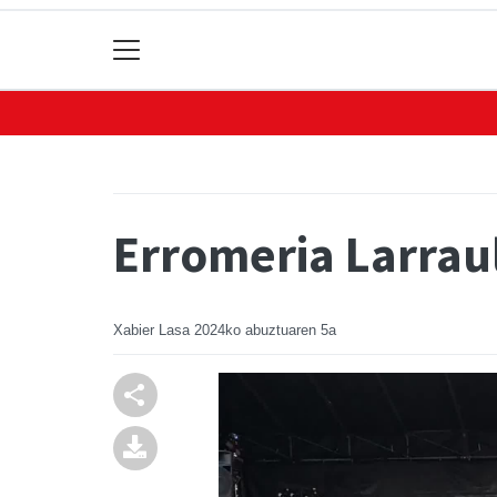
Erromeria Larrau
Xabier Lasa
2024ko abuztuaren 5a