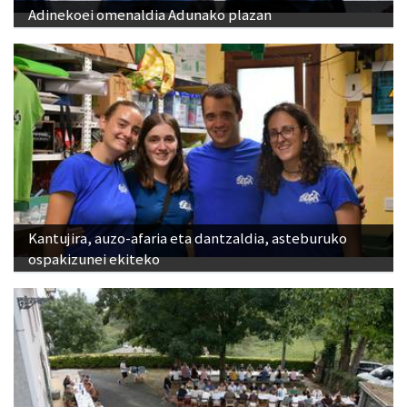
Adinekoei omenaldia Adunako plazan
Kantujira, auzo-afaria eta dantzaldia, asteburuko
ospakizunei ekiteko