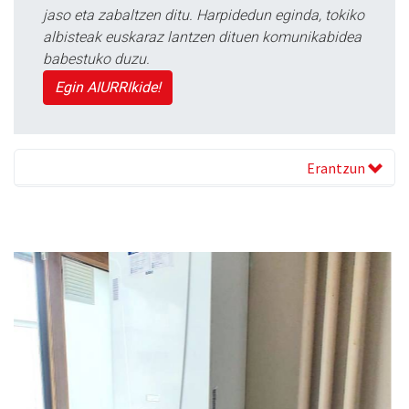
jaso eta zabaltzen ditu. Harpidedun eginda, tokiko
albisteak euskaraz lantzen dituen komunikabidea
babestuko duzu.
Egin AIURRIkide!
Erantzun