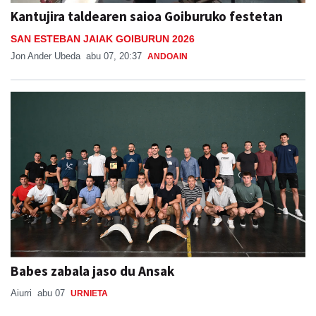
Kantujira taldearen saioa Goiburuko festetan
SAN ESTEBAN JAIAK GOIBURUN 2026
Jon Ander Ubeda
abu 07, 20:37
ANDOAIN
Babes zabala jaso du Ansak
Aiurri
abu 07
URNIETA