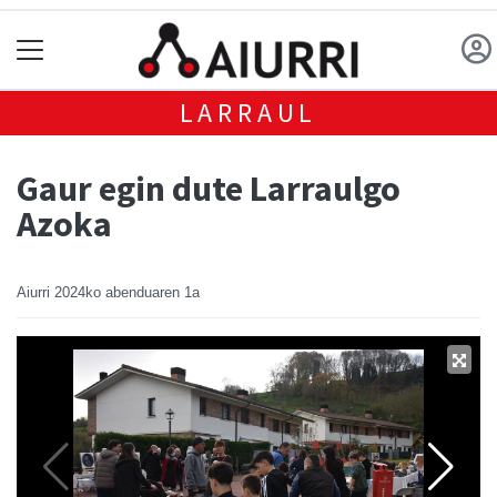
LARRAUL
Gaur egin dute Larraulgo
Azoka
Aiurri
2024ko abenduaren 1a