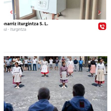
Previous
Next
Larraulgo herri ostatua
Larraul
- Jatetxeak