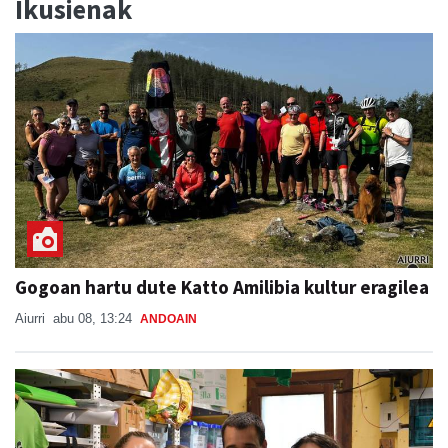
Ikusienak
Gogoan hartu dute Katto Amilibia kultur eragilea
Aiurri
abu 08, 13:24
ANDOAIN