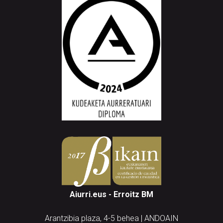
Aiurri.eus - Erroitz BM
Arantzibia plaza, 4-5 behea | ANDOAIN