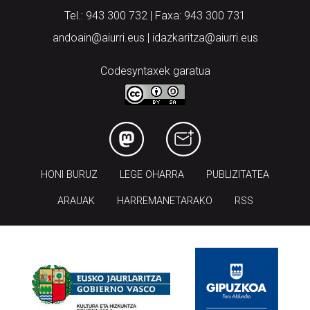
Tel.: 943 300 732 | Faxa: 943 300 731
andoain@aiurri.eus | idazkaritza@aiurri.eus
Codesyntaxek garatua
HONI BURUZ
LEGE OHARRA
PUBLIZITATEA
ARAUAK
HARREMANETARAKO
RSS