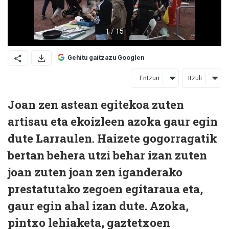
Gehitu gaitzazu Googlen
Entzun
Itzuli
Joan zen astean egitekoa zuten
artisau eta ekoizleen azoka gaur egin
dute Larraulen. Haizete gogorragatik
bertan behera utzi behar izan zuten
joan zuten joan zen iganderako
prestatutako zegoen egitaraua eta,
gaur egin ahal izan dute. Azoka,
pintxo lehiaketa, gaztetxoen