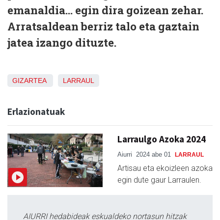
emanaldia... egin dira goizean zehar.
Arratsaldean berriz talo eta gaztain
jatea izango dituzte.
GIZARTEA
LARRAUL
Erlazionatuak
Larraulgo Azoka 2024
Aiurri
2024 abe 01
LARRAUL
Artisau eta ekoizleen azoka
egin dute gaur Larraulen.
AIURRI hedabideak eskualdeko nortasun hitzak