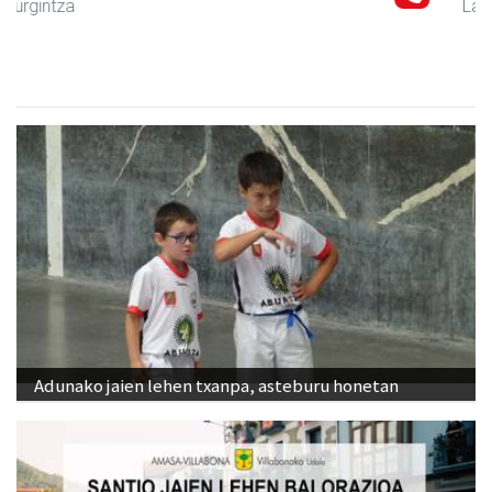
Larraul
- Jatetxeak
Adunako jaien lehen txanpa, asteburu honetan