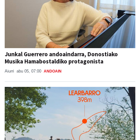
Junkal Guerrero andoaindarra, Donostiako
Musika Hamabostaldiko protagonista
Aiurri
abu 05, 07:00
ANDOAIN