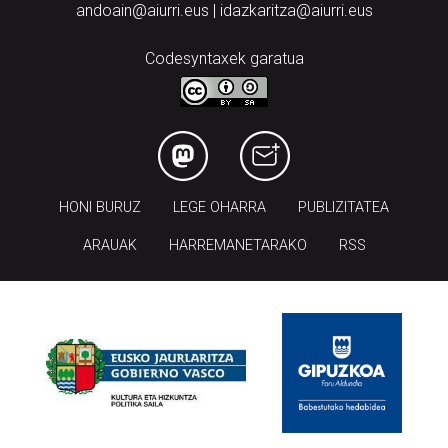
andoain@aiurri.eus | idazkaritza@aiurri.eus
Codesyntaxek garatua
HONI BURUZ
LEGE OHARRA
PUBLIZITATEA
ARAUAK
HARREMANETARAKO
RSS