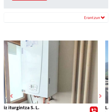
Erantzun
Previous
Next
Larraulgo herri ostatua