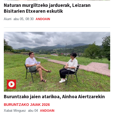
Naturan murgiltzeko jarduerak, Leizaran
Bisitarien Etxearen eskutik
Aiurri
abu 05, 08:30
ANDOAIN
Buruntzako jaien atarikoa, Ainhoa Aiertzarekin
BURUNTZAKO JAIAK 2026
Xabat Minguez
abu 04
ANDOAIN