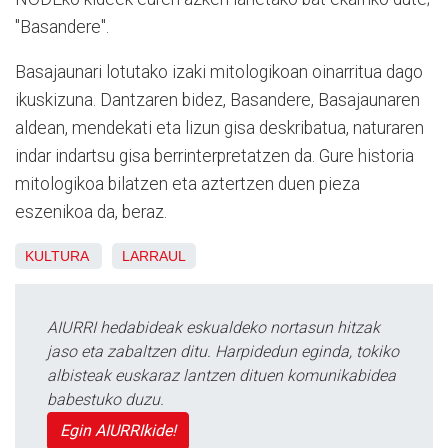
"Basandere".
Basajaunari lotutako izaki mitologikoan oinarritua dago
ikuskizuna. Dantzaren bidez, Basandere, Basajaunaren
aldean, mendekati eta lizun gisa deskribatua, naturaren
indar indartsu gisa berrinterpretatzen da. Gure historia
mitologikoa bilatzen eta aztertzen duen pieza
eszenikoa da, beraz.
KULTURA
LARRAUL
AIURRI hedabideak eskualdeko nortasun hitzak
jaso eta zabaltzen ditu. Harpidedun eginda, tokiko
albisteak euskaraz lantzen dituen komunikabidea
babestuko duzu.
Egin AIURRIkide!