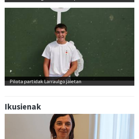
Pilota partidak Larraulgo jaietan
Ikusienak