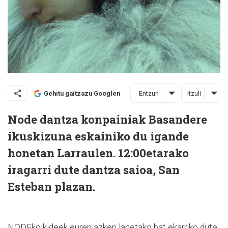
Entzun
Itzuli
Gehitu gaitzazu Googlen
Node dantza konpainiak Basandere
ikuskizuna eskainiko du igande
honetan Larraulen. 12:00etarako
iragarri dute dantza saioa, San
Esteban plazan.
NODEko kideek euren azken lanetako bat ekarriko dute;