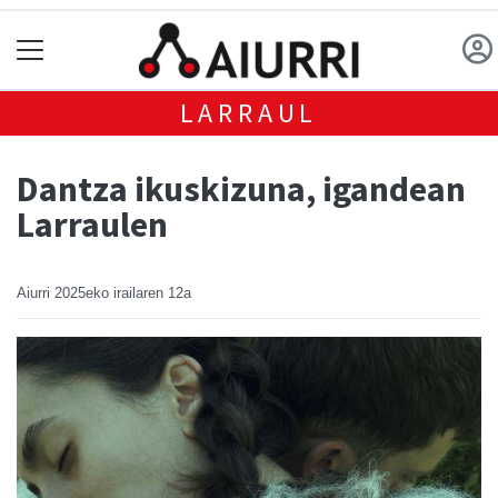
LARRAUL
Dantza ikuskizuna, igandean
Larraulen
Aiurri
2025eko irailaren 12a