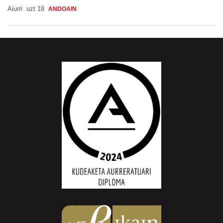
Aiurri
uzt 18
ANDOAIN