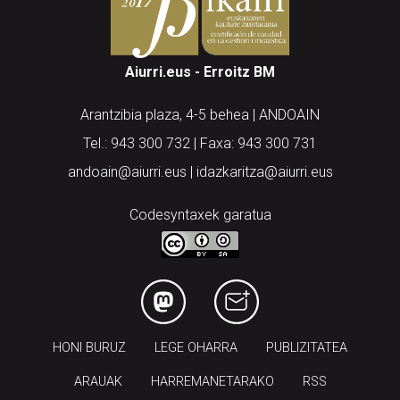
Aiurri.eus - Erroitz BM
Arantzibia plaza, 4-5 behea | ANDOAIN
Tel.: 943 300 732 | Faxa: 943 300 731
andoain@aiurri.eus | idazkaritza@aiurri.eus
Codesyntaxek garatua
HONI BURUZ
LEGE OHARRA
PUBLIZITATEA
ARAUAK
HARREMANETARAKO
RSS