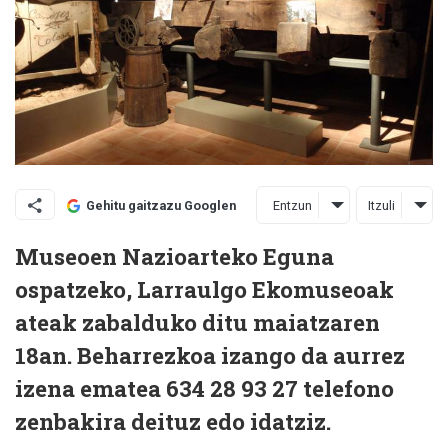
Entzun
Itzuli
Gehitu gaitzazu Googlen
Museoen Nazioarteko Eguna
ospatzeko, Larraulgo Ekomuseoak
ateak zabalduko ditu maiatzaren
18an. Beharrezkoa izango da aurrez
izena ematea 634 28 93 27 telefono
zenbakira deituz edo idatziz.