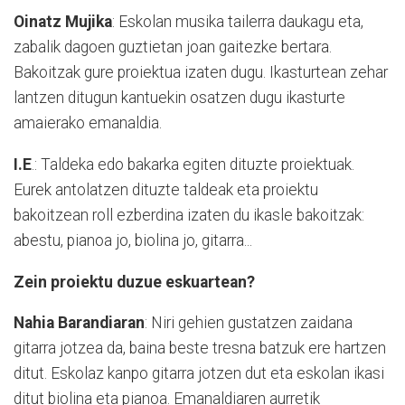
Oinatz Mujika
: Eskolan musika tailerra daukagu eta,
zabalik dagoen guztietan joan gaitezke bertara.
Bakoitzak gure proiektua izaten dugu. Ikasturtean zehar
lantzen ditugun kantuekin osatzen dugu ikasturte
amaierako emanaldia.
I.E
.: Taldeka edo bakarka egiten dituzte proiektuak.
Eurek antolatzen dituzte taldeak eta proiektu
bakoitzean roll ezberdina izaten du ikasle bakoitzak:
abestu, pianoa jo, biolina jo, gitarra...
Zein proiektu duzue eskuartean?
Nahia Barandiaran
: Niri gehien gustatzen zaidana
gitarra jotzea da, baina beste tresna batzuk ere hartzen
ditut. Eskolaz kanpo gitarra jotzen dut eta eskolan ikasi
ditut biolina eta pianoa. Emanaldiaren aurretik