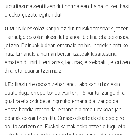
urduritasuna sentitzen dut normalean, baina jotzen hasi
orduko, gozatu egiten dut.
O.M.:
Nik eskolaz kanpo ez dut musika tresnarik jotzen.
Larraulgo eskolan ikasi dut pianoa, biolina eta perkusioa
jotzen. Doinuak bidean emanaldian hiru horiekin arituko
naiz. Emanaldia herrian bertan izateak lasaitasuna
ematen dit niri. Herritarrak, lagunak, etxekoak..., etortzen
dira, eta lasai aritzen naiz.
I.E.:
Ikasturte osoan zehar landutako kantu horiekin
osatu dugu errepertorioa. Aurten, 16 kantu izango dira
guztira eta ordubete inguruko emanaldia izango da.
Festa handia izaten da; emanaldia amaitutakoan jan-
edanak eskaintzen ditu Guraso elkarteak eta oso giro
polita sortzen da. Euskal kantak eskaintzen ditugu eta