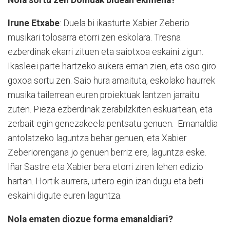
Irune Etxabe
: Duela bi ikasturte Xabier Zeberio
musikari tolosarra etorri zen eskolara. Tresna
ezberdinak ekarri zituen eta saiotxoa eskaini zigun.
Ikasleei parte hartzeko aukera eman zien, eta oso giro
goxoa sortu zen. Saio hura amaituta, eskolako haurrek
musika tailerrean euren proiektuak lantzen jarraitu
zuten. Pieza ezberdinak zerabilzkiten eskuartean, eta
zerbait egin genezakeela pentsatu genuen. Emanaldia
antolatzeko laguntza behar genuen, eta Xabier
Zeberiorengana jo genuen berriz ere, laguntza eske.
Iñar Sastre eta Xabier bera etorri ziren lehen edizio
hartan. Hortik aurrera, urtero egin izan dugu eta beti
eskaini digute euren laguntza.
Nola ematen diozue forma emanaldiari?