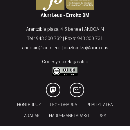
Aiurri.eus - Erroitz BM
Arantzibia plaza, 4-5 behea | ANDOAIN
Tel.: 943 300 732 | Faxa: 943 300 731
andoain@aiurri.eus | idazkaritza@aiurri.eus
Codesyntaxek garatua
HONI BURUZ
LEGE OHARRA
PUBLIZITATEA
ARAUAK
HARREMANETARAKO
RSS