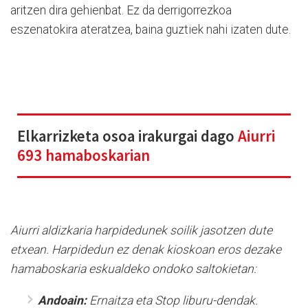
aritzen dira gehienbat. Ez da derrigorrezkoa
eszenatokira ateratzea, baina guztiek nahi izaten dute.
Elkarrizketa osoa irakurgai dago
Aiurri
693 hamaboskarian
Aiurri aldizkaria harpidedunek soilik jasotzen dute
etxean. Harpidedun ez denak kioskoan eros dezake
hamaboskaria eskualdeko ondoko saltokietan:
Andoain:
Ernaitza eta Stop liburu-dendak.