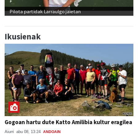
Pilota partidak Larraulgo jaietan
Ikusienak
Gogoan hartu dute Katto Amilibia kultur eragilea
Aiurri
abu 08, 13:24
ANDOAIN