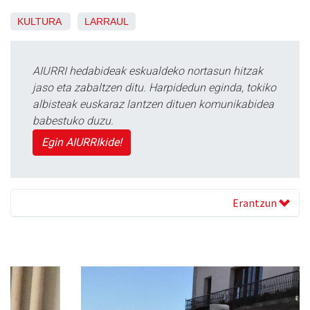
KULTURA
LARRAUL
AIURRI hedabideak eskualdeko nortasun hitzak
jaso eta zabaltzen ditu. Harpidedun eginda, tokiko
albisteak euskaraz lantzen dituen komunikabidea
babestuko duzu.
Egin AIURRIkide!
Erantzun