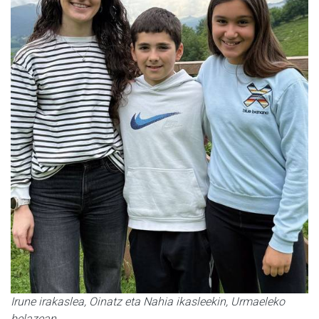
Irune irakaslea, Oinatz eta Nahia ikasleekin, Urmaeleko
belazean.