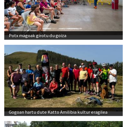
Potx magoak girotu du goiza
Gogoan hartu dute Katto Amilibia kultur eragilea