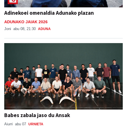
Adinekoei omenaldia Adunako plazan
ADUNAKO JAIAK 2026
Joni
abu 08, 21:30
ADUNA
Babes zabala jaso du Ansak
Aiurri
abu 07
URNIETA