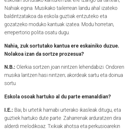
eskolan sortutako kanturen bat ere izango da tartean,
Nahiak egina. Musikako tailerrean landu ahal izateko
baldintzatakoa da eskola guztiak entzuteko eta
gozatzeko moduko kantuak izatea. Modu horretan,
errepertorio polita osatu dugu.
Nahia, zuk sortutako kantua ere eskainiko duzue.
Nolakoa izan da sortze prozesua?
N.B.:
Olerkia sortzen joan nintzen lehendabizi. Ondoren
musika lantzen hasi nintzen; akordeak sartu eta doinua
sortu.
Eskola osoak hartuko al du parte emanaldian?
I.E.:
Bai, bi urtetik hamabi urterako ikasleak ditugu, eta
guztiek hartuko dute parte. Zaharrenak arduratzen dira
alderdi melodikoaz. Txikiak ahotsa eta perkusioarekin