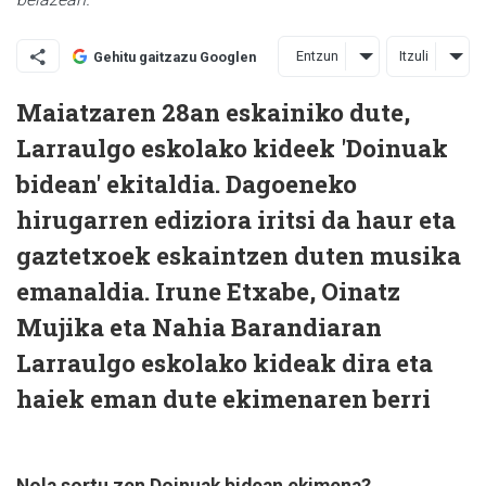
Entzun
Itzuli
Gehitu gaitzazu Googlen
Maiatzaren 28an eskainiko dute,
Larraulgo eskolako kideek 'Doinuak
bidean' ekitaldia. Dagoeneko
hirugarren ediziora iritsi da haur eta
gaztetxoek eskaintzen duten musika
emanaldia. Irune Etxabe, Oinatz
Mujika eta Nahia Barandiaran
Larraulgo eskolako kideak dira eta
haiek eman dute ekimenaren berri
Nola sortu zen Doinuak bidean ekimena?