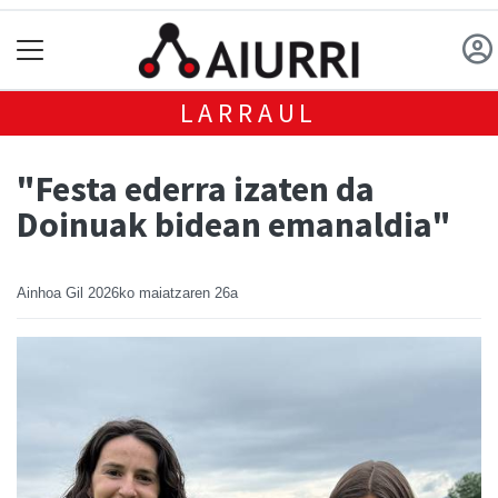
LARRAUL
"Festa ederra izaten da
Doinuak bidean emanaldia"
Ainhoa Gil
2026ko maiatzaren 26a