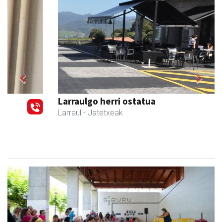
Previous
Next
Larraulgo herri ostatua
Larraul
- Jatetxeak