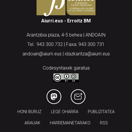
Aiurri.eus - Erroitz BM
Arantzibia plaza, 4-5 behea | ANDOAIN
Tel.: 943 300 732 | Faxa: 943 300 731
andoain@aiurri.eus | idazkaritza@aiurri.eus
Codesyntaxek garatua
HONI BURUZ
LEGE OHARRA
PUBLIZITATEA
ARAUAK
HARREMANETARAKO
RSS