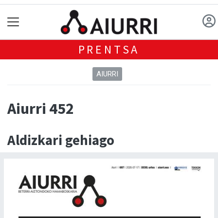
PRENTSA
AIURRI
Aiurri 452
Aldizkari gehiago