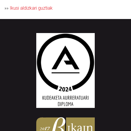
»»
Ikusi aldizkari guztiak