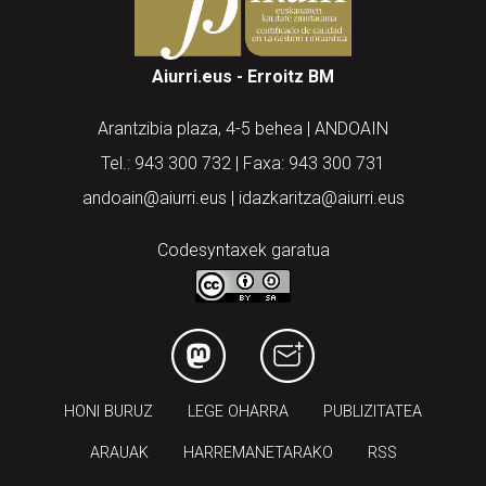
Aiurri.eus - Erroitz BM
Arantzibia plaza, 4-5 behea | ANDOAIN
Tel.: 943 300 732 | Faxa: 943 300 731
andoain@aiurri.eus | idazkaritza@aiurri.eus
Codesyntaxek garatua
HONI BURUZ
LEGE OHARRA
PUBLIZITATEA
ARAUAK
HARREMANETARAKO
RSS