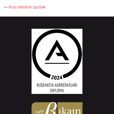
»»
Ikusi aldizkari guztiak