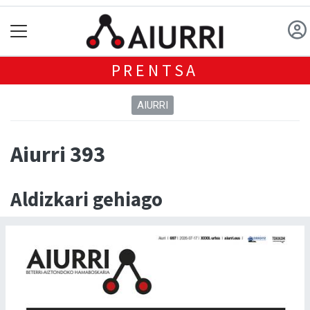
PRENTSA
AIURRI
Aiurri 393
Aldizkari gehiago