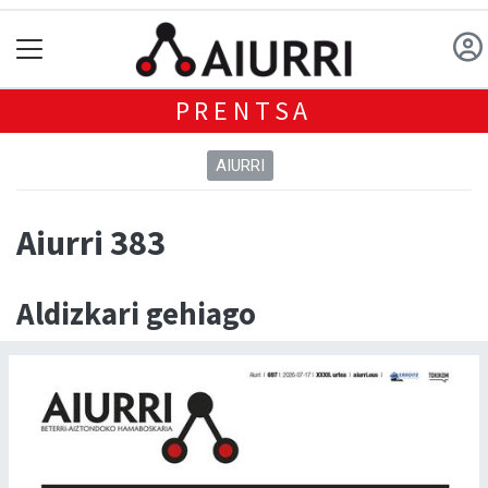
PRENTSA
AIURRI
Aiurri 383
Aldizkari gehiago