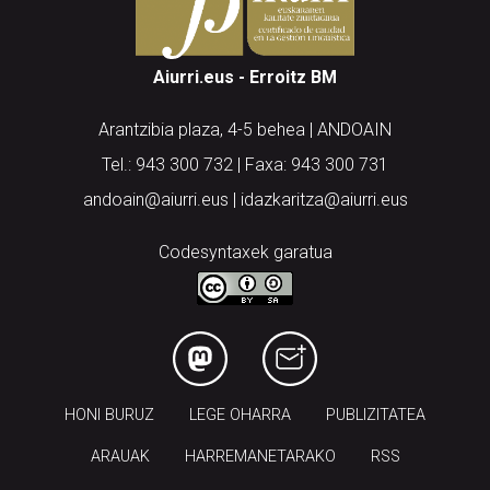
Aiurri.eus - Erroitz BM
Arantzibia plaza, 4-5 behea | ANDOAIN
Tel.: 943 300 732 | Faxa: 943 300 731
andoain@aiurri.eus | idazkaritza@aiurri.eus
Codesyntaxek garatua
HONI BURUZ
LEGE OHARRA
PUBLIZITATEA
ARAUAK
HARREMANETARAKO
RSS