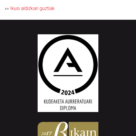
»»
Ikusi aldizkari guztiak