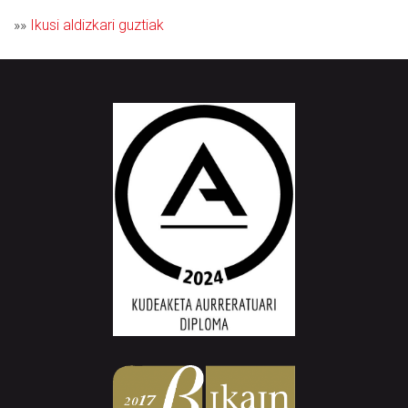
»»
Ikusi aldizkari guztiak