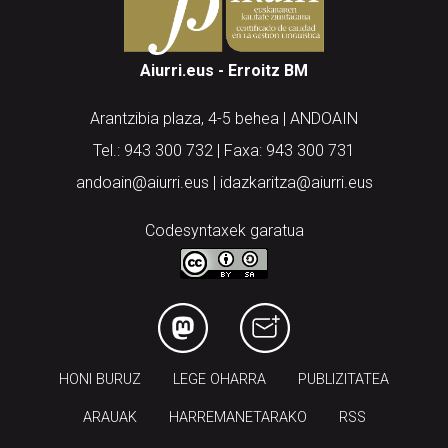
Aiurri.eus - Erroitz BM
Arantzibia plaza, 4-5 behea | ANDOAIN
Tel.: 943 300 732 | Faxa: 943 300 731
andoain@aiurri.eus | idazkaritza@aiurri.eus
Codesyntaxek garatua
HONI BURUZ
LEGE OHARRA
PUBLIZITATEA
ARAUAK
HARREMANETARAKO
RSS