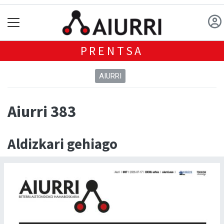
PRENTSA
AIURRI
Aiurri 383
Aldizkari gehiago