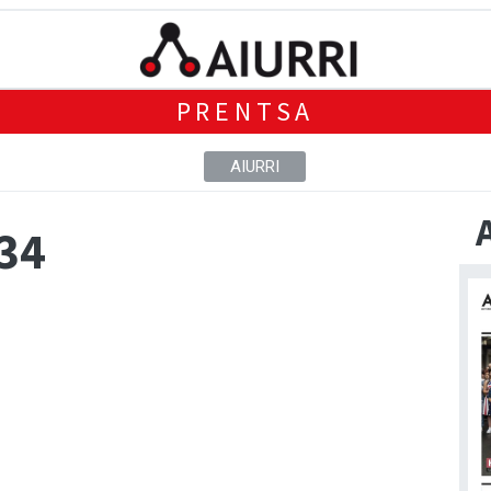
PRENTSA
AIURRI
534