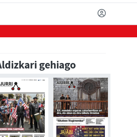
Aldizkari gehiago