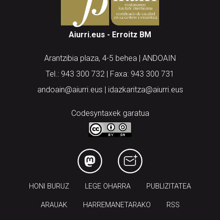
Aiurri.eus - Erroitz BM
Arantzibia plaza, 4-5 behea | ANDOAIN
Tel.: 943 300 732 | Faxa: 943 300 731
andoain@aiurri.eus | idazkaritza@aiurri.eus
Codesyntaxek garatua
HONI BURUZ
LEGE OHARRA
PUBLIZITATEA
ARAUAK
HARREMANETARAKO
RSS