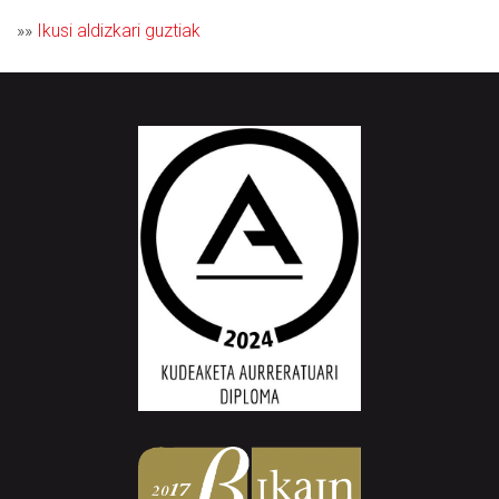
»»
Ikusi aldizkari guztiak