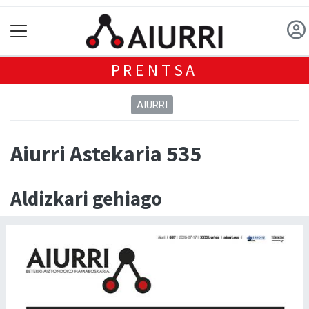
PRENTSA
AIURRI
Aiurri Astekaria 535
Aldizkari gehiago