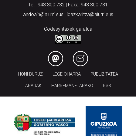
Tel.: 943 300 732 | Faxa: 943 300 731
andoain@aiurri.eus | idazkaritza@aiurri.eus
Codesyntaxek garatua
HONI BURUZ
LEGE OHARRA
PUBLIZITATEA
ARAUAK
HARREMANETARAKO
RSS