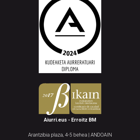
Aiurri.eus - Erroitz BM
Arantzibia plaza, 4-5 behea | ANDOAIN