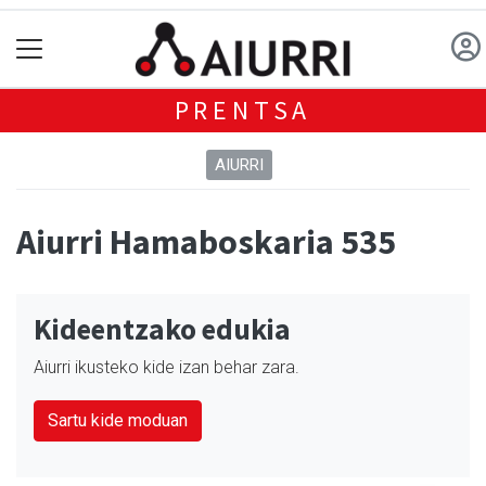
PRENTSA
AIURRI
Aiurri Hamaboskaria 535
Kideentzako edukia
Aiurri ikusteko kide izan behar zara.
Sartu kide moduan