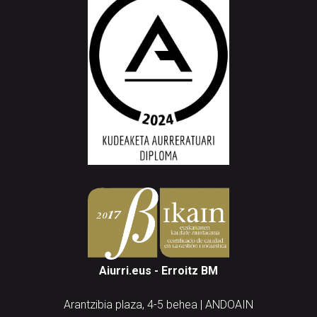
Aiurri.eus - Erroitz BM
Arantzibia plaza, 4-5 behea | ANDOAIN