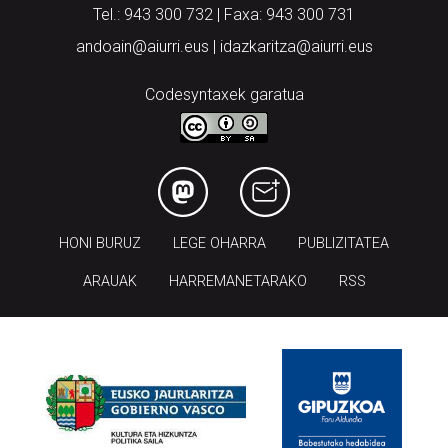
Tel.: 943 300 732 | Faxa: 943 300 731
andoain@aiurri.eus | idazkaritza@aiurri.eus
Codesyntaxek garatua
HONI BURUZ
LEGE OHARRA
PUBLIZITATEA
ARAUAK
HARREMANETARAKO
RSS