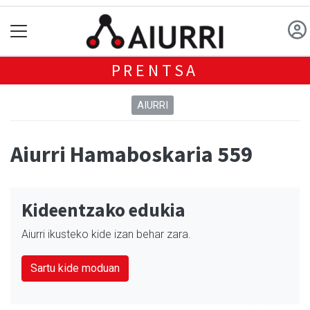
PRENTSA
AIURRI
Aiurri Hamaboskaria 559
Kideentzako edukia
Aiurri ikusteko kide izan behar zara.
Sartu kide moduan