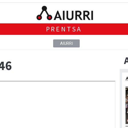
PRENTSA
AIURRI
646