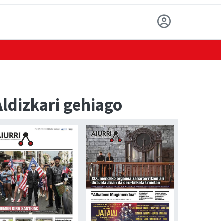
Aldizkari gehiago