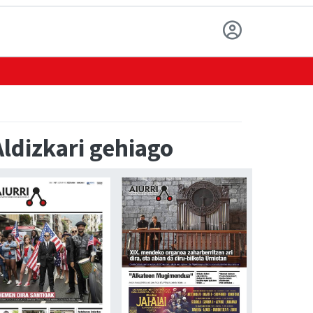
Aldizkari gehiago