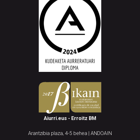
Aiurri.eus - Erroitz BM
Arantzibia plaza, 4-5 behea | ANDOAIN