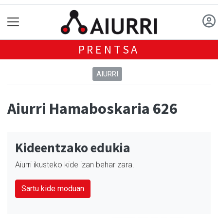
PRENTSA
AIURRI
Aiurri Hamaboskaria 626
Kideentzako edukia
Aiurri ikusteko kide izan behar zara.
Sartu kide moduan