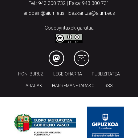
Tel.: 943 300 732 | Faxa: 943 300 731
andoain@aiurri.eus | idazkaritza@aiurri.eus
Codesyntaxek garatua
HONI BURUZ
LEGE OHARRA
PUBLIZITATEA
ARAUAK
HARREMANETARAKO
RSS