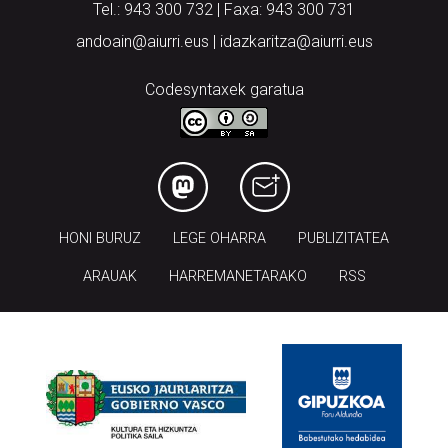
Tel.: 943 300 732 | Faxa: 943 300 731
andoain@aiurri.eus | idazkaritza@aiurri.eus
Codesyntaxek garatua
HONI BURUZ
LEGE OHARRA
PUBLIZITATEA
ARAUAK
HARREMANETARAKO
RSS