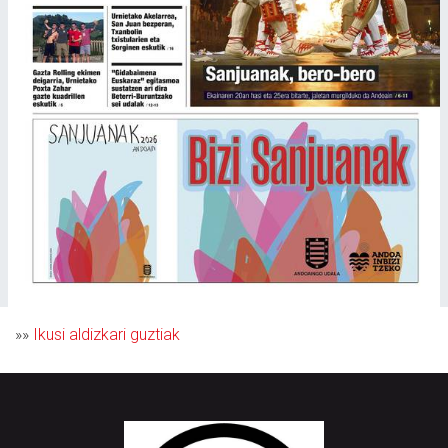
»»
Ikusi aldizkari guztiak