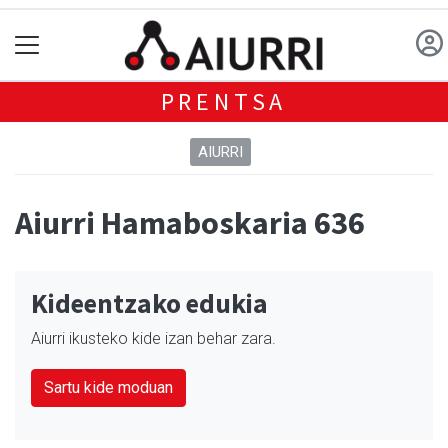
PRENTSA
AIURRI
Aiurri Hamaboskaria 636
Kideentzako edukia
Aiurri ikusteko kide izan behar zara.
Sartu kide moduan