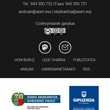
Tel.: 943 300 732 | Faxa: 943 300 731
andoain@aiurri.eus | idazkaritza@aiurri.eus
Codesyntaxek garatua
HONI BURUZ
LEGE OHARRA
PUBLIZITATEA
ARAUAK
HARREMANETARAKO
RSS