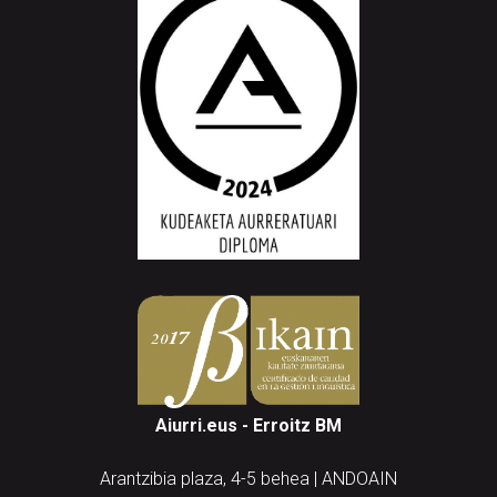
Aiurri.eus - Erroitz BM
Arantzibia plaza, 4-5 behea | ANDOAIN