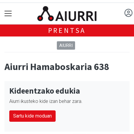
PRENTSA
AIURRI
Aiurri Hamaboskaria 638
Kideentzako edukia
Aiurri ikusteko kide izan behar zara.
Sartu kide moduan