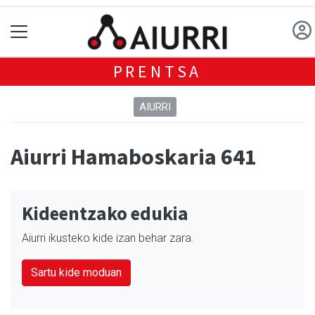
PRENTSA
AIURRI
Aiurri Hamaboskaria 641
Kideentzako edukia
Aiurri ikusteko kide izan behar zara.
Sartu kide moduan