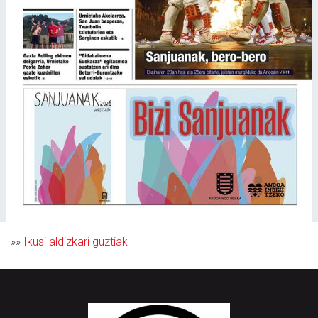
»»
Ikusi aldizkari guztiak