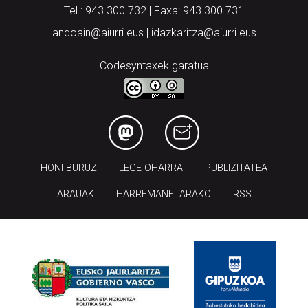
Tel.: 943 300 732 | Faxa: 943 300 731
andoain@aiurri.eus | idazkaritza@aiurri.eus
Codesyntaxek garatua
HONI BURUZ
LEGE OHARRA
PUBLIZITATEA
ARAUAK
HARREMANETARAKO
RSS