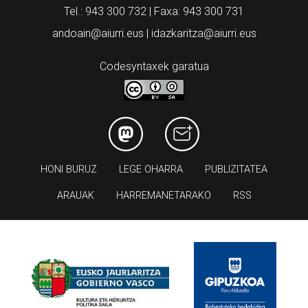
Tel.: 943 300 732 | Faxa: 943 300 731
andoain@aiurri.eus | idazkaritza@aiurri.eus
Codesyntaxek garatua
HONI BURUZ
LEGE OHARRA
PUBLIZITATEA
ARAUAK
HARREMANETARAKO
RSS