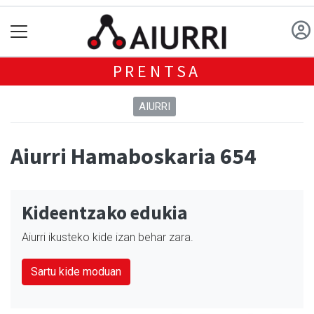
PRENTSA
AIURRI
Aiurri Hamaboskaria 654
Kideentzako edukia
Aiurri ikusteko kide izan behar zara.
Sartu kide moduan