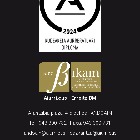
Aiurri.eus - Erroitz BM
Arantzibia plaza, 4-5 behea | ANDOAIN
Tel.: 943 300 732 | Faxa: 943 300 731
andoain@aiurri.eus | idazkaritza@aiurri.eus