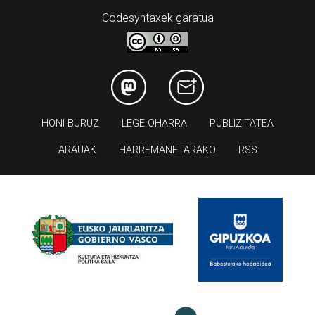
Codesyntaxek garatua
HONI BURUZ
LEGE OHARRA
PUBLIZITATEA
ARAUAK
HARREMANETARAKO
RSS