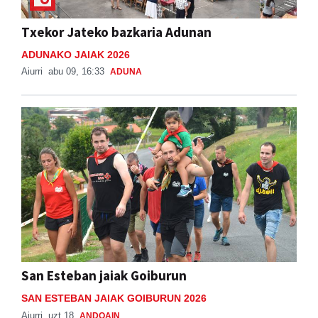
Txekor Jateko bazkaria Adunan
ADUNAKO JAIAK 2026
Aiurri
abu 09, 16:33
ADUNA
San Esteban jaiak Goiburun
SAN ESTEBAN JAIAK GOIBURUN 2026
Aiurri
uzt 18
ANDOAIN