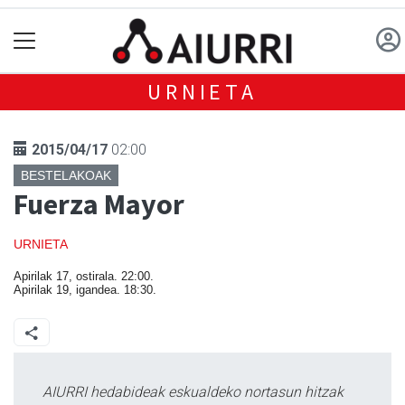
URNIETA
2015/04/17
02:00
BESTELAKOAK
Fuerza Mayor
URNIETA
Apirilak 17, ostirala. 22:00.
Apirilak 19, igandea. 18:30.
AIURRI hedabideak eskualdeko nortasun hitzak