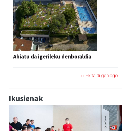
Abiatu da igerileku denboraldia
»» Ekitaldi gehiago
Ikusienak