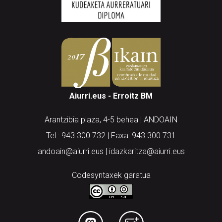
Aiurri.eus - Erroitz BM
Arantzibia plaza, 4-5 behea | ANDOAIN
Tel.: 943 300 732 | Faxa: 943 300 731
andoain@aiurri.eus | idazkaritza@aiurri.eus
Codesyntaxek garatua