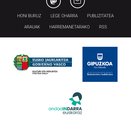
HONI BURUZ
LEGE OHARRA
PUBLIZITATEA
ARAUAK
HARREMANETARAKO
RSS