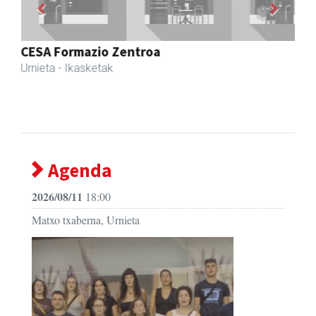
Magale Ikastetxea
Urnieta
- Hezkuntza
Agenda
2026/08/11
18:00
Matxo txaberna, Urnieta