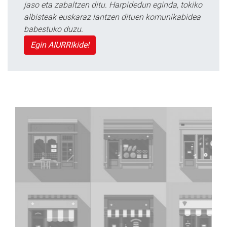
jaso eta zabaltzen ditu. Harpidedun eginda, tokiko
albisteak euskaraz lantzen dituen komunikabidea
babestuko duzu.
Egin AIURRIkide!
Previous
Next