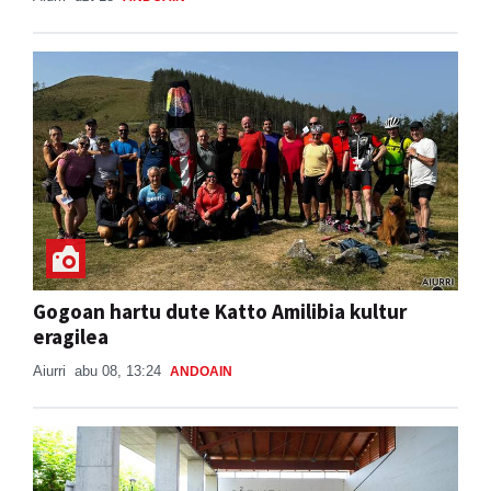
Gogoan hartu dute Katto Amilibia kultur
eragilea
Aiurri
abu 08, 13:24
ANDOAIN