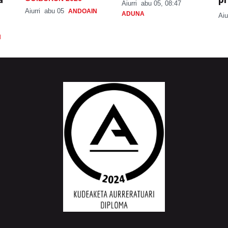
Aiurri
abu 05, 08:47
Aiurri
abu 05
ANDOAIN
ADUNA
Aiu
N