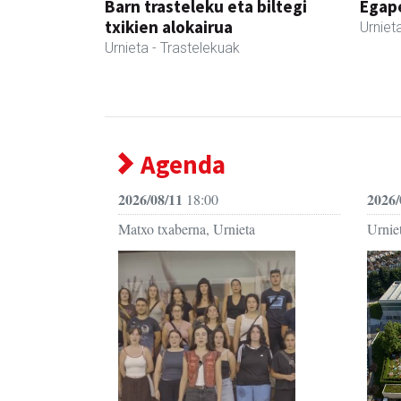
Barn trasteleku eta biltegi
Egape
txikien alokairua
Urniet
Urnieta
- Trastelekuak
Agenda
2026/08/11
2026/
18:00
Matxo txaberna, Urnieta
Urniet