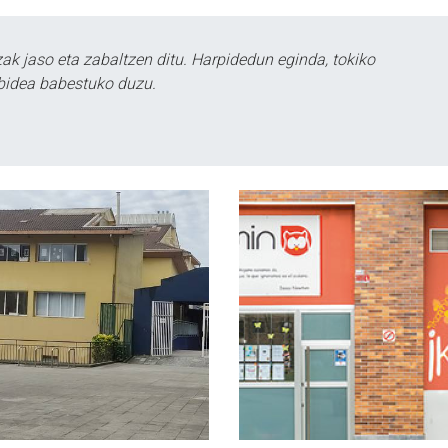
k jaso eta zabaltzen ditu. Harpidedun eginda, tokiko
bidea babestuko duzu.