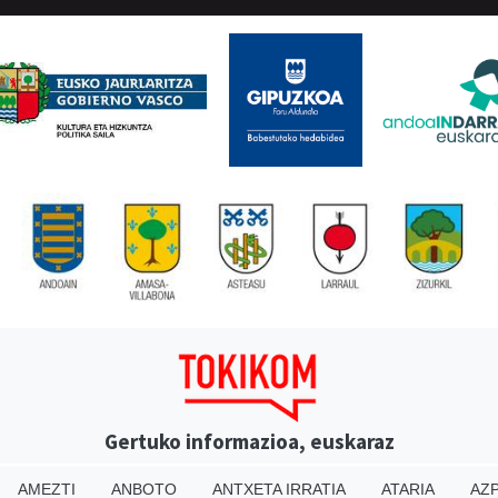
Gertuko informazioa, euskaraz
AMEZTI
ANBOTO
ANTXETA IRRATIA
ATARIA
AZP