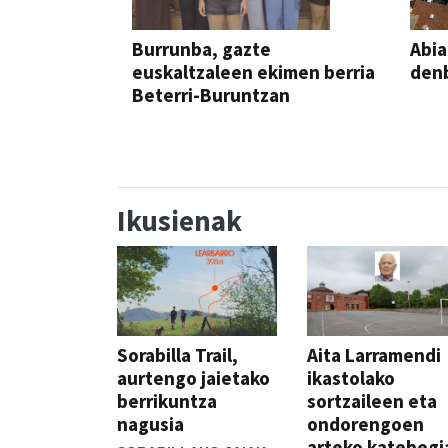
Burrunba, gazte
Abia
euskaltzaleen ekimen berria
denb
Beterri-Buruntzan
Ikusienak
Sorabilla Trail,
Aita Larramendi
aurtengo jaietako
ikastolako
berrikuntza
sortzaileen eta
nagusia
ondorengoen
arteko katebegi