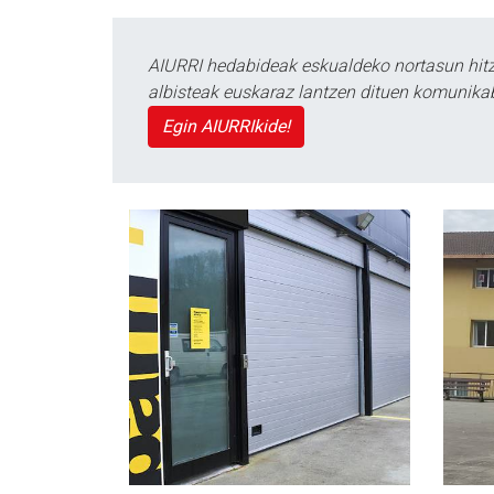
AIURRI hedabideak eskualdeko nortasun hitza
albisteak euskaraz lantzen dituen komunika
Egin AIURRIkide!