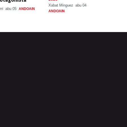
Xabat Minguez
abu 04
rri
abu 05
ANDOAIN
ANDOAIN