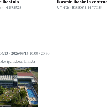
 Ikastola
Ikasmin ikasketa zentro
a
- Hezkuntza
Urnieta
- Ikasketa zentroak
06/13 - 2026/09/13
10:00 / 20:30
ako igerilekua, Urnieta