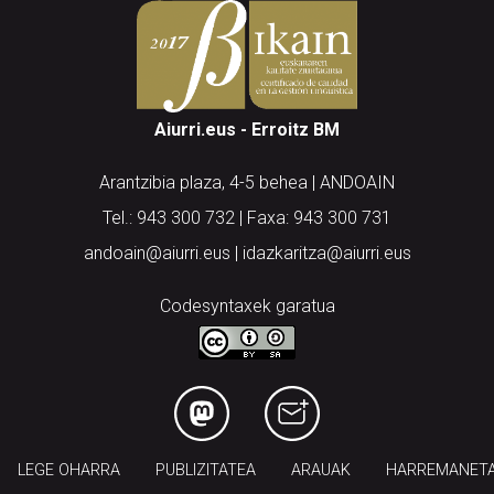
Aiurri.eus - Erroitz BM
Arantzibia plaza, 4-5 behea | ANDOAIN
Tel.: 943 300 732 | Faxa: 943 300 731
andoain@aiurri.eus | idazkaritza@aiurri.eus
Codesyntaxek garatua
LEGE OHARRA
PUBLIZITATEA
ARAUAK
HARREMANET