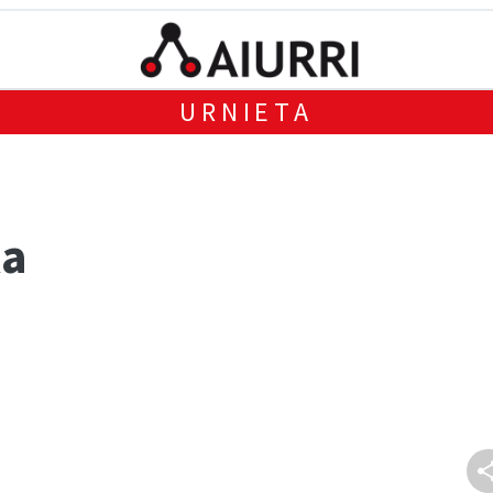
URNIETA
ka