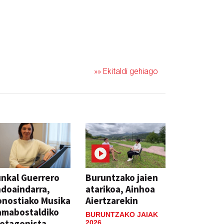
»» Ekitaldi gehiago
nkal Guerrero
Buruntzako jaien
doaindarra,
atarikoa, Ainhoa
nostiako Musika
Aiertzarekin
amabostaldiko
BURUNTZAKO JAIAK
otagonista
2026