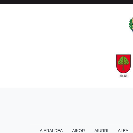
AIARALDEA
AIKOR
AIURRI
ALEA