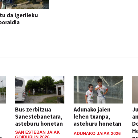
tu da igerileku
oraldia
Bus zerbitzua
Adunako jaien
Ju
Sanestebanetara,
lehen txanpa,
an
asteburu honetan
asteburu honetan
Do
H
SAN ESTEBAN JAIAK
ADUNAKO JAIAK 2026
a
pr
GOIBURUN 2026