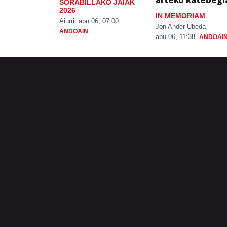
SORABILLAKO JAIAK
2026
IN MEMORIAM
Aiurri
abu 06, 07:00
Jon Ander Ubeda
ANDOAIN
abu 06, 11:38
ANDOAI