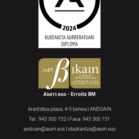
Aiurri.eus - Erroitz BM
Arantzibia plaza, 4-5 behea | ANDOAIN
Tel.: 943 300 732 | Faxa: 943 300 731
andoain@aiurri.eus | idazkaritza@aiurri.eus