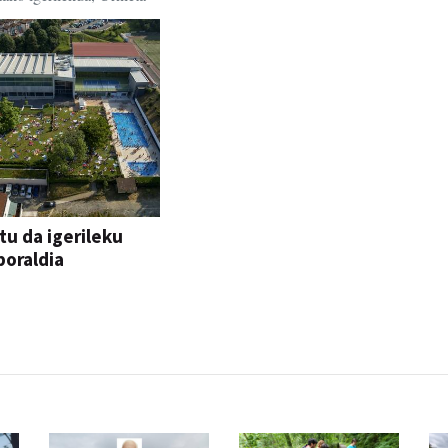
tu da igerileku
oraldia