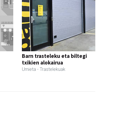
Barn trasteleku eta biltegi
txikien alokairua
Urnieta
- Trastelekuak