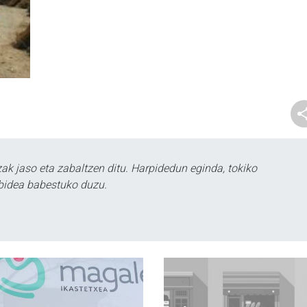
k jaso eta zabaltzen ditu. Harpidedun eginda, tokiko
bidea babestuko duzu.