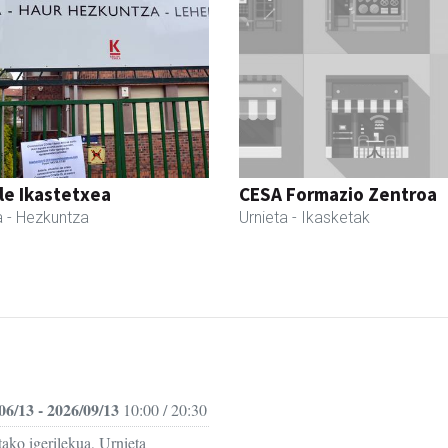
le Ikastetxea
CESA Formazio Zentroa
a
- Hezkuntza
Urnieta
- Ikasketak
06/13 - 2026/09/13
10:00 / 20:30
ako igerilekua, Urnieta