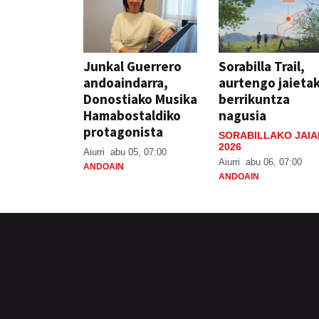
Junkal Guerrero
Sorabilla Trail,
andoaindarra,
aurtengo jaieta
Donostiako Musika
berrikuntza
Hamabostaldiko
nagusia
protagonista
SORABILLAKO JAIA
2026
Aiurri
abu 05, 07:00
Aiurri
abu 06, 07:00
ANDOAIN
ANDOAIN