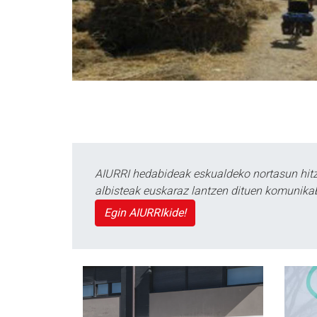
AIURRI hedabideak eskualdeko nortasun hitza
albisteak euskaraz lantzen dituen komunika
Egin AIURRIkide!