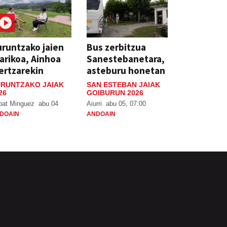
runtzako jaien
Bus zerbitzua
arikoa, Ainhoa
Sanestebanetara,
ertzarekin
asteburu honetan
RUNTZAKO JAIAK
SAN ESTEBAN JAIAK
26
GOIBURUN 2026
bat Minguez
abu 04
Aiurri
abu 05, 07:00
DOAIN
ANDOAIN