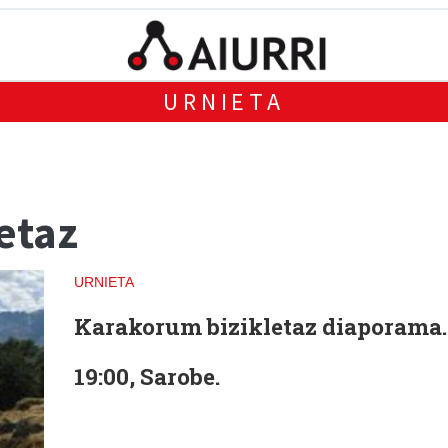
URNIETA
etaz
URNIETA
Karakorum bizikletaz diaporama.
19:00, Sarobe.