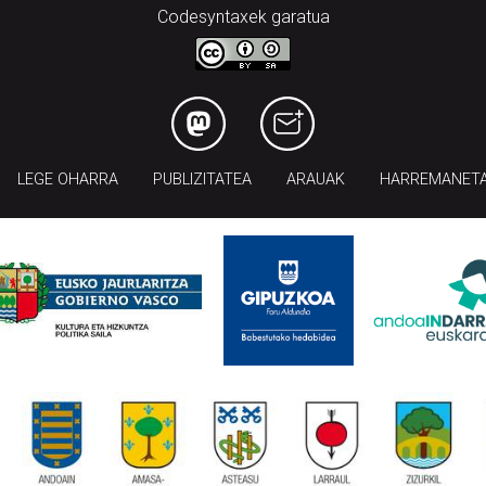
Codesyntaxek garatua
LEGE OHARRA
PUBLIZITATEA
ARAUAK
HARREMANET