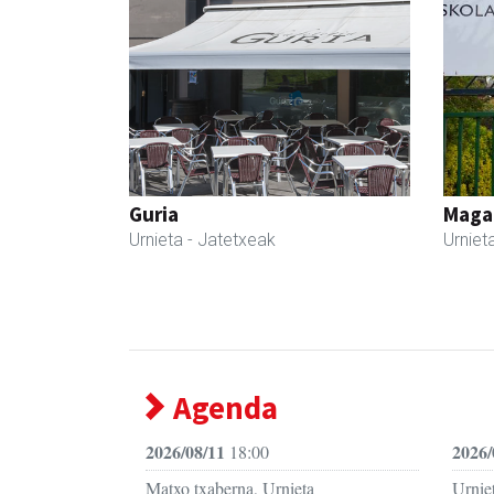
Guria
Maga
Urnieta
- Jatetxeak
Urniet
Agenda
2026/08/11
2026/
18:00
Matxo txaberna, Urnieta
Urniet