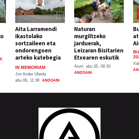
Aita Larramendi
Naturan
Bu
ko
ikastolako
murgiltzeko
at
sortzaileen eta
jarduerak,
Ai
ondorengoen
Leizaran Bisitarien
BU
arteko katebegia
Etxearen eskutik
20
K
Xa
Aiurri
abu 05, 08:30
IN MEMORIAM
AN
ANDOAIN
Jon Ander Ubeda
abu 06, 11:38
ANDOAIN