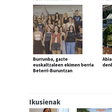
Burrunba, gazte
Abia
euskaltzaleen ekimen berria
denb
Beterri-Buruntzan
Ikusienak