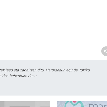
k jaso eta zabaltzen ditu. Harpidedun eginda, tokiko
bidea babestuko duzu.