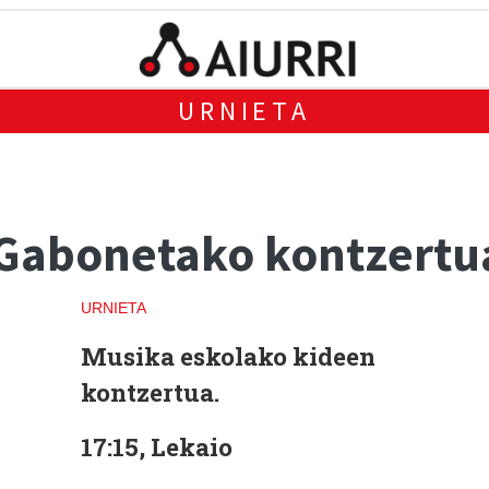
URNIETA
 Gabonetako kontzertu
URNIETA
Musika eskolako kideen
kontzertua.
17:15, Lekaio