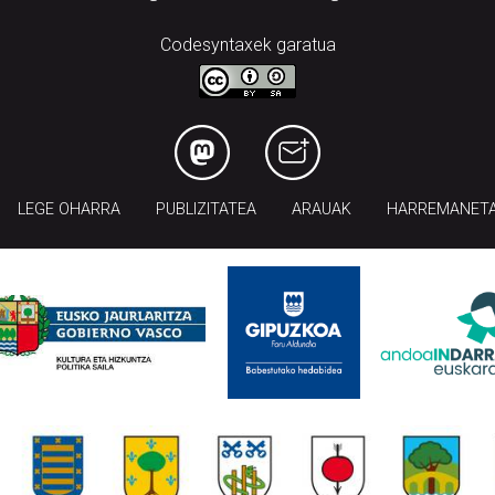
Codesyntaxek garatua
LEGE OHARRA
PUBLIZITATEA
ARAUAK
HARREMANET