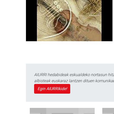
AIURRI hedabideak eskualdeko nortasun hitza
albisteak euskaraz lantzen dituen komunika
Egin AIURRIkide!