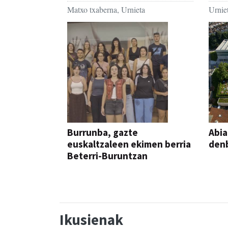
Matxo txaberna, Urnieta
Urniet
Burrunba, gazte
Abia
euskaltzaleen ekimen berria
denb
Beterri-Buruntzan
Ikusienak