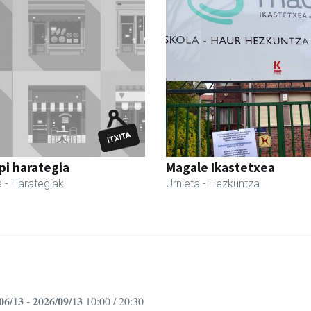
i harategia
Magale Ikastetxea
a
- Harategiak
Urnieta
- Hezkuntza
06/13 - 2026/09/13
10:00 / 20:30