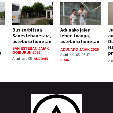
Bus zerbitzua
Adunako jaien
Ju
Sanestebanetara,
lehen txanpa,
an
asteburu honetan
asteburu honetan
Do
H
SAN ESTEBAN JAIAK
ADUNAKO JAIAK 2026
a
pr
GOIBURUN 2026
Aiurri
abu 05, 08:47
Aiurri
abu 05
ANDOAIN
ADUNA
Aiu
N