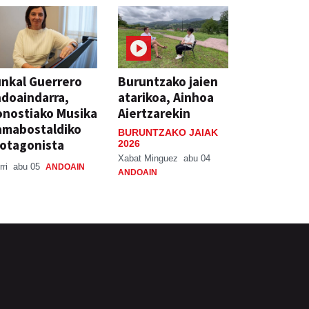
nkal Guerrero
Buruntzako jaien
doaindarra,
atarikoa, Ainhoa
nostiako Musika
Aiertzarekin
amabostaldiko
BURUNTZAKO JAIAK
otagonista
2026
Xabat Minguez
abu 04
rri
abu 05
ANDOAIN
ANDOAIN