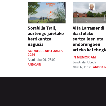
Sorabilla Trail,
Aita Larramendi
aurtengo jaietako
ikastolako
berrikuntza
sortzaileen eta
nagusia
ondorengoen
arteko katebegi
SORABILLAKO JAIAK
2026
IN MEMORIAM
Aiurri
abu 06, 07:00
Jon Ander Ubeda
ANDOAIN
abu 06, 11:38
ANDOAI