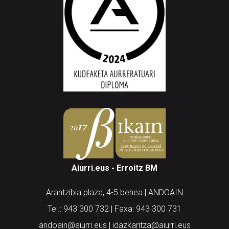
Aiurri.eus - Erroitz BM
Arantzibia plaza, 4-5 behea | ANDOAIN
Tel.: 943 300 732 | Faxa: 943 300 731
andoain@aiurri.eus | idazkaritza@aiurri.eus