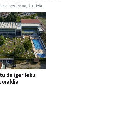
ako igerilekua, Urnieta
tu da igerileku
oraldia