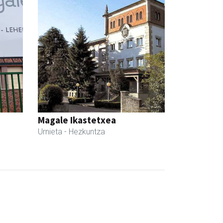
Magale Ikastetxea
Urnieta
- Hezkuntza