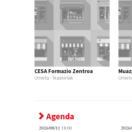
CESA Formazio Zentroa
Muazp
Urnieta
- Ikasketak
Urniet
Agenda
2026/08/11
2026/
18:00