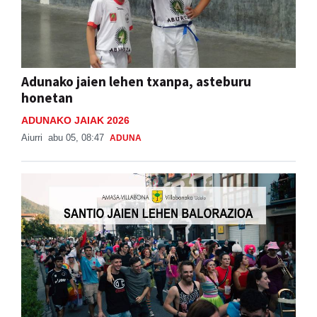
Adunako jaien lehen txanpa, asteburu
honetan
ADUNAKO JAIAK 2026
Aiurri
abu 05, 08:47
ADUNA