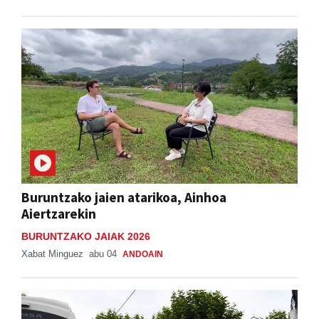
Buruntzako jaien atarikoa, Ainhoa
Aiertzarekin
BURUNTZAKO JAIAK 2026
Xabat Minguez
abu 04
ANDOAIN