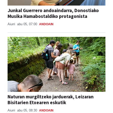
Junkal Guerrero andoaindarra, Donostiako
Musika Hamabostaldiko protagonista
Aiurri
abu 05, 07:00
ANDOAIN
Naturan murgiltzeko jarduerak, Leizaran
Bisitarien Etxearen eskutik
Aiurri
abu 05, 08:30
ANDOAIN