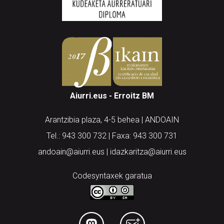
Aiurri.eus - Erroitz BM
Arantzibia plaza, 4-5 behea | ANDOAIN
Tel.: 943 300 732 | Faxa: 943 300 731
andoain@aiurri.eus | idazkaritza@aiurri.eus
Codesyntaxek garatua