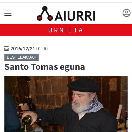
URNIETA
2016/12/21
01:00
BESTELAKOAK
Santo Tomas eguna