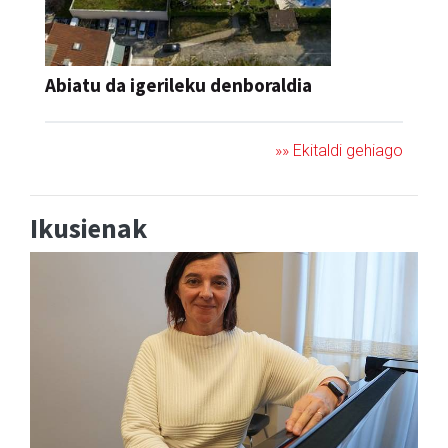
Abiatu da igerileku denboraldia
»» Ekitaldi gehiago
Ikusienak