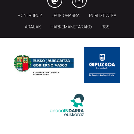
HONI BURUZ
LEGE OHARRA
PUBLIZITATEA
ARAUAK
HARREMANETARAKO
RSS