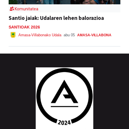
Komunitatea
Santio jaiak: Udalaren lehen balorazioa
SANTIOAK 2026
Amasa-Villabonako Udala
abu 05
AMASA-VILLABONA