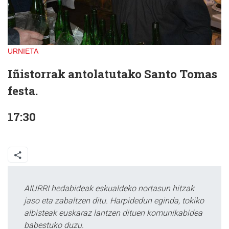
URNIETA
Iñistorrak antolatutako Santo Tomas
festa.
17:30
AIURRI hedabideak eskualdeko nortasun hitzak
jaso eta zabaltzen ditu. Harpidedun eginda, tokiko
albisteak euskaraz lantzen dituen komunikabidea
babestuko duzu.