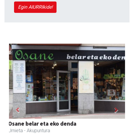
Egin AIURRIkide!
Previous
Next
Barn trasteleku eta biltegi txikien alokairua
Urnieta
- Trastelekuak