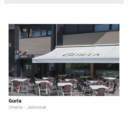
Previous
Next
Barn trasteleku eta biltegi txikien alokairua
Urnieta
- Trastelekuak