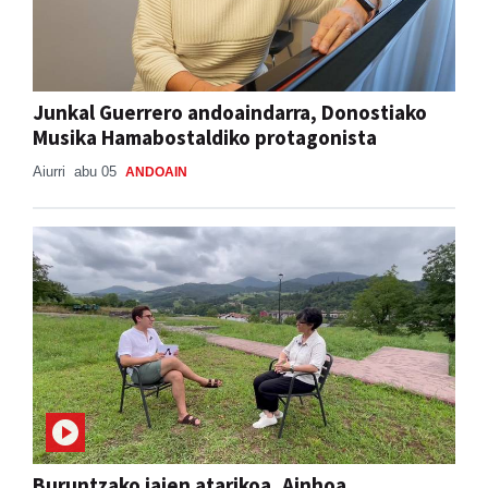
Junkal Guerrero andoaindarra, Donostiako
Musika Hamabostaldiko protagonista
Aiurri
abu 05
ANDOAIN
Buruntzako jaien atarikoa, Ainhoa