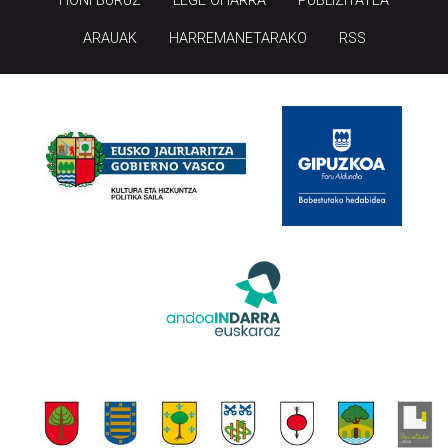
HONI BURUZ
LEGE OHARRA
PUBLIZITATEA
ARAUAK
HARREMANETARAKO
RSS