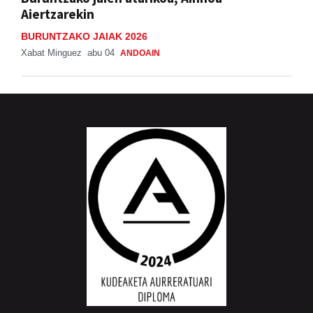
Aiertzarekin
BURUNTZAKO JAIAK 2026
Xabat Minguez
abu 04
ANDOAIN