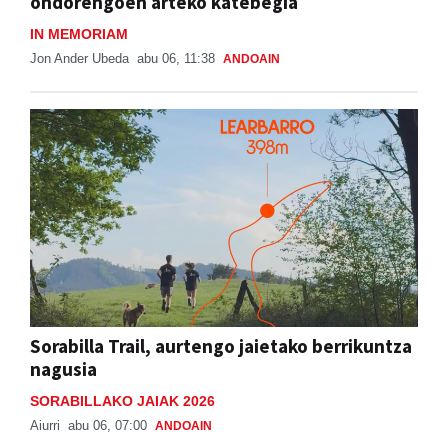
ondorengoen arteko katebegia
IN MEMORIAM
Jon Ander Ubeda
abu 06, 11:38
ANDOAIN
Sorabilla Trail, aurtengo jaietako berrikuntza
nagusia
SORABILLAKO JAIAK 2026
Aiurri
abu 06, 07:00
ANDOAIN