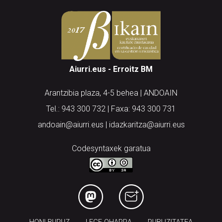
Aiurri.eus - Erroitz BM
Arantzibia plaza, 4-5 behea | ANDOAIN
Tel.: 943 300 732 | Faxa: 943 300 731
andoain@aiurri.eus | idazkaritza@aiurri.eus
Codesyntaxek garatua