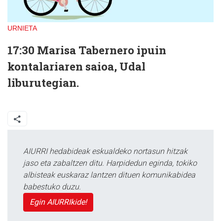
URNIETA
17:30 Marisa Tabernero ipuin
kontalariaren saioa, Udal
liburutegian.
AIURRI hedabideak eskualdeko nortasun hitzak
jaso eta zabaltzen ditu. Harpidedun eginda, tokiko
albisteak euskaraz lantzen dituen komunikabidea
babestuko duzu.
Egin AIURRIkide!