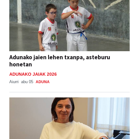
Adunako jaien lehen txanpa, asteburu
honetan
ADUNAKO JAIAK 2026
Aiurri
abu 05
ADUNA