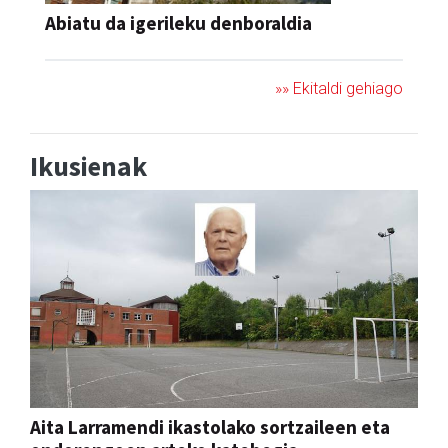
Abiatu da igerileku denboraldia
»» Ekitaldi gehiago
Ikusienak
Aita Larramendi ikastolako sortzaileen eta