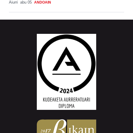
Aiurri
abu 05
ANDOAIN