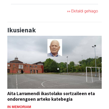
»» Ekitaldi gehiago
Ikusienak
Aita Larramendi ikastolako sortzaileen eta
ondorengoen arteko katebegia
IN MEMORIAM