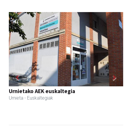
Previous
Next
Magale Ikastetxea
Urnieta
- Hezkuntza