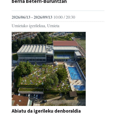
berria Beterri-Buruntzan
2026/06/13 - 2026/09/13
10:00 / 20:30
Urnietako igerilekua, Urnieta
Abiatu da igerileku denboraldia