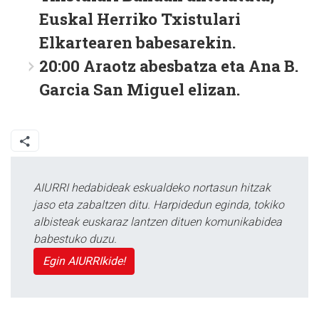
Euskal Herriko Txistulari
Elkartearen babesarekin.
20:00 Araotz abesbatza eta Ana B.
Garcia San Miguel elizan.
AIURRI hedabideak eskualdeko nortasun hitzak
jaso eta zabaltzen ditu. Harpidedun eginda, tokiko
albisteak euskaraz lantzen dituen komunikabidea
babestuko duzu.
Egin AIURRIkide!