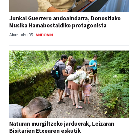
Junkal Guerrero andoaindarra, Donostiako
Musika Hamabostaldiko protagonista
Aiurri
abu 05
ANDOAIN
Naturan murgiltzeko jarduerak, Leizaran
Bisitarien Etxearen eskutik