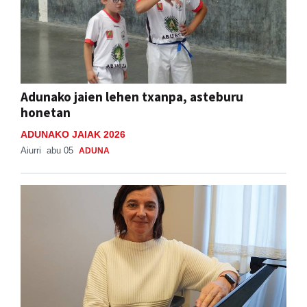
Adunako jaien lehen txanpa, asteburu
honetan
ADUNAKO JAIAK 2026
Aiurri
abu 05
ADUNA