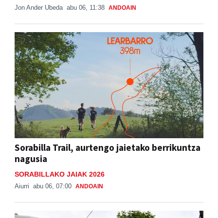
Jon Ander Ubeda
abu 06, 11:38
ANDOAIN
Sorabilla Trail, aurtengo jaietako berrikuntza
nagusia
SORABILLAKO JAIAK 2026
Aiurri
abu 06, 07:00
ANDOAIN