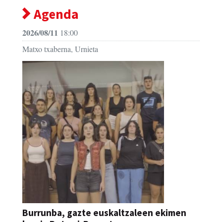
Agenda
2026/08/11
18:00
Matxo txaberna, Urnieta
Burrunba, gazte euskaltzaleen ekimen