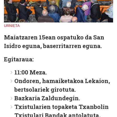
URNIETA
Maiatzaren 15ean ospatuko da San
Isidro eguna, baserritarren eguna.
Egitaraua:
11:00 Meza.
Ondoren, hamaiketakoa Lekaion,
bertsolariek girotuta.
Bazkaria Zaldundegin.
Txistularien topaketa Txanbolin
Txistulari Bandak antolatuta,