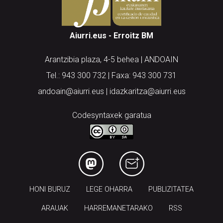
Aiurri.eus - Erroitz BM
Arantzibia plaza, 4-5 behea | ANDOAIN
Tel.: 943 300 732 | Faxa: 943 300 731
andoain@aiurri.eus | idazkaritza@aiurri.eus
Codesyntaxek garatua
HONI BURUZ
LEGE OHARRA
PUBLIZITATEA
ARAUAK
HARREMANETARAKO
RSS