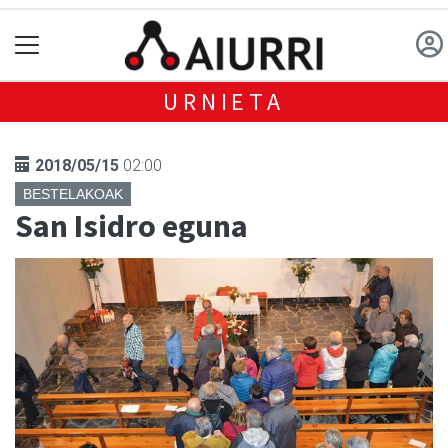
URNIETA
2018/05/15
02:00
BESTELAKOAK
San Isidro eguna