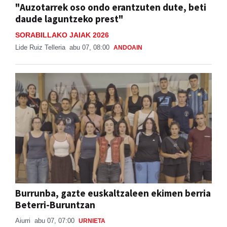
"Auzotarrek oso ondo erantzuten dute, beti
daude laguntzeko prest"
SORABILLAKO JAIAK 2026
Lide Ruiz Telleria
abu 07, 08:00
ANDOAIN
Burrunba, gazte euskaltzaleen ekimen berria
Beterri-Buruntzan
Aiurri
abu 07, 07:00
URNIETA