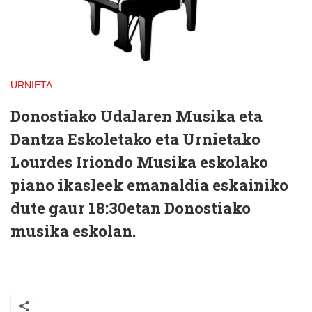
URNIETA
Donostiako Udalaren Musika eta
Dantza Eskoletako eta Urnietako
Lourdes Iriondo Musika eskolako
piano ikasleek emanaldia eskainiko
dute gaur 18:30etan Donostiako
musika eskolan.