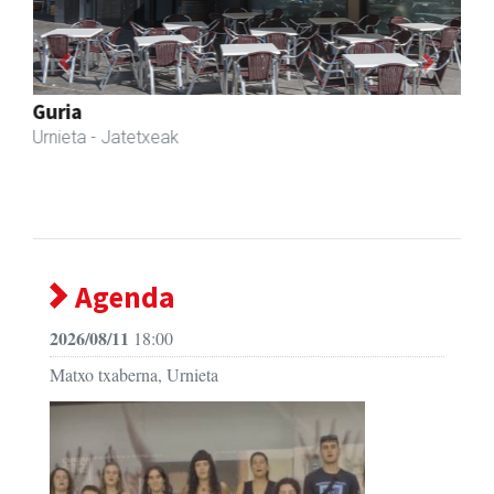
Previous
Next
Urnietako AEK euskaltegia
Urnieta
- Euskaltegiak
Agenda
2026/08/11
18:00
Matxo txaberna, Urnieta