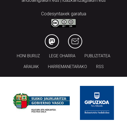
andoain@aiurri.eus | idazkaritza@aiurri.eus
Codesyntaxek garatua
HONI BURUZ
LEGE OHARRA
PUBLIZITATEA
ARAUAK
HARREMANETARAKO
RSS