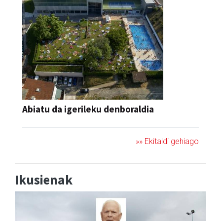
Abiatu da igerileku denboraldia
»» Ekitaldi gehiago
Ikusienak