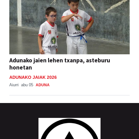
Adunako jaien lehen txanpa, asteburu
honetan
ADUNAKO JAIAK 2026
Aiurri
abu 05
ADUNA