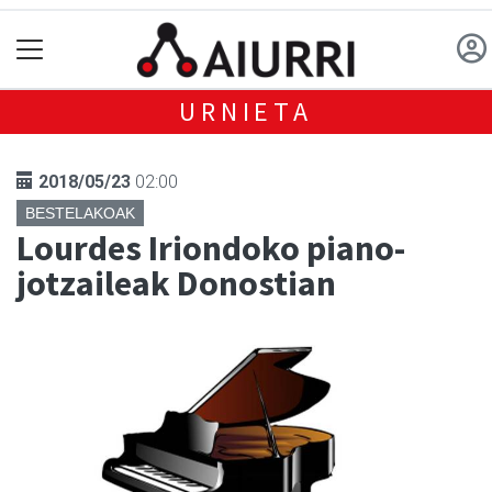
URNIETA
2018/05/23
02:00
BESTELAKOAK
Lourdes Iriondoko piano-
jotzaileak Donostian