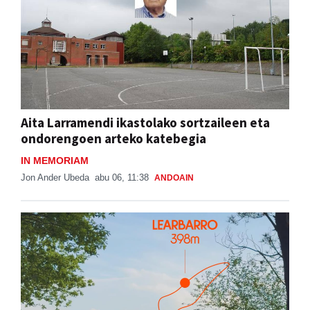
Aita Larramendi ikastolako sortzaileen eta
ondorengoen arteko katebegia
IN MEMORIAM
Jon Ander Ubeda
abu 06, 11:38
ANDOAIN