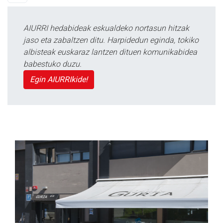
AIURRI hedabideak eskualdeko nortasun hitzak
jaso eta zabaltzen ditu. Harpidedun eginda, tokiko
albisteak euskaraz lantzen dituen komunikabidea
babestuko duzu.
Egin AIURRIkide!