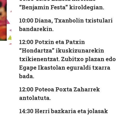
“Benjamin Festa” kiroldegian.
10:00
Diana, Txanbolin txistulari
bandarekin.
12:00
Potxin eta Patxin
“Hondartza” ikuskizunarekin
txikienentzat. Zubitxo plazan edo
Egape Ikastolan eguraldi txarra
bada.
12:00
Poteoa Poxta Zaharrek
antolatuta.
14:30
Herri bazkaria eta jolasak