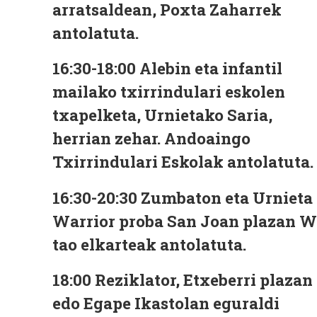
arratsaldean, Poxta Zaharrek
antolatuta.
16:30-18:00
Alebin eta infantil
mailako txirrindulari eskolen
txapelketa, Urnietako Saria,
herrian zehar. Andoaingo
Txirrindulari Eskolak antolatuta.
16:30-20:30
Zumbaton eta Urnieta
Warrior proba San Joan plazan 
tao elkarteak antolatuta.
18:00
Reziklator, Etxeberri plazan
edo Egape Ikastolan eguraldi