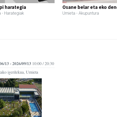
i harategia
Osane belar eta eko de
a
- Harategiak
Urnieta
- Akupuntura
06/13 - 2026/09/13
10:00 / 20:30
ako igerilekua, Urnieta