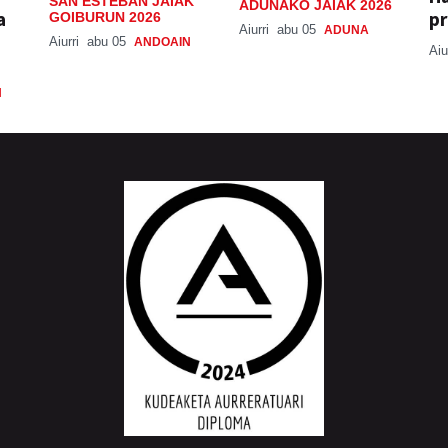
SAN ESTEBAN JAIAK
ADUNAKO JAIAK 2026
a
pr
GOIBURUN 2026
Aiurri
abu 05
ADUNA
Aiurri
abu 05
ANDOAIN
Aiu
N