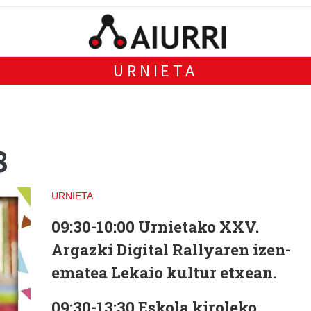
URNIETA
8
URNIETA
09:30-10:00
Urnietako XXV.
Argazki Digital Rallyaren izen-
ematea Lekaio kultur etxean.
09:30-13:30
Eskola kiroleko