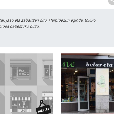
k jaso eta zabaltzen ditu. Harpidedun eginda, tokiko
bidea babestuko duzu.