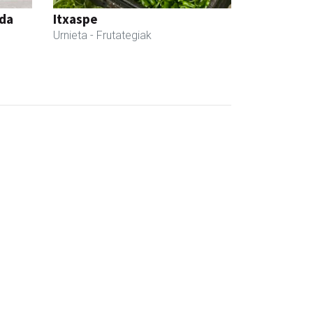
nda
Itxaspe
Urnieta
- Frutategiak