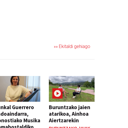
»» Ekitaldi gehiago
nkal Guerrero
Buruntzako jaien
doaindarra,
atarikoa, Ainhoa
nostiako Musika
Aiertzarekin
amabostaldiko