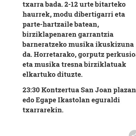
txarra bada. 2-12 urte bitarteko
haurrek, modu dibertigarri eta
parte-hartzaile batean,
birziklapenaren garrantzia
barneratzeko musika ikuskizuna
da. Horretarako, gorputz perkusio
eta musika tresna birziklatuak
elkartuko dituzte.
23:30
Kontzertua San Joan plazan
edo Egape Ikastolan eguraldi
txarrarekin.