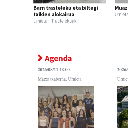
Barn trasteleku eta biltegi
Muazp
txikien alokairua
Urniet
Urnieta
- Trastelekuak
Agenda
2026/08/11
2026/
18:00
Matxo txaberna, Urnieta
Urniet