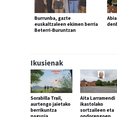
Burrunba, gazte
Abia
euskaltzaleen ekimen berria
denb
Beterri-Buruntzan
Ikusienak
Sorabilla Trail,
Aita Larramendi
aurtengo jaietako
ikastolako
berrikuntza
sortzaileen eta
nagusia
ondorengoen