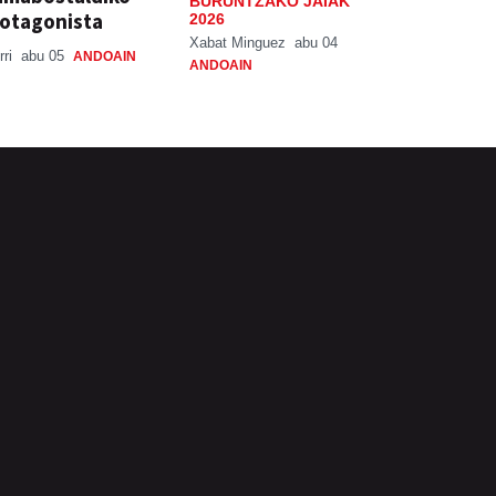
BURUNTZAKO JAIAK
otagonista
2026
Xabat Minguez
abu 04
rri
abu 05
ANDOAIN
ANDOAIN