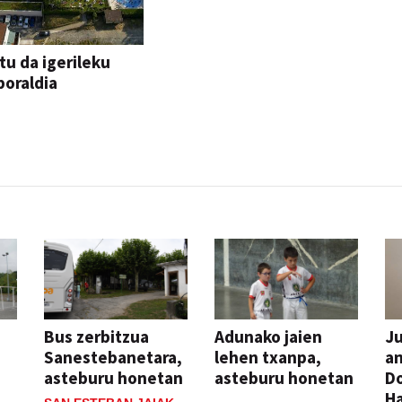
tu da igerileku
oraldia
Bus zerbitzua
Adunako jaien
Ju
Sanestebanetara,
lehen txanpa,
an
asteburu honetan
asteburu honetan
Do
H