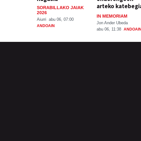
arteko katebegi
SORABILLAKO JAIAK
2026
IN MEMORIAM
Aiurri
abu 06, 07:00
Jon Ander Ubeda
ANDOAIN
abu 06, 11:38
ANDOAI