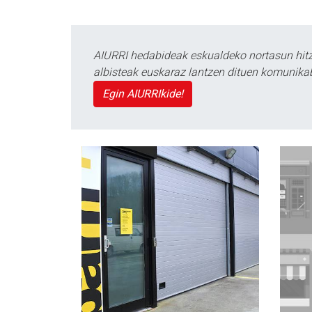
AIURRI hedabideak eskualdeko nortasun hitza
albisteak euskaraz lantzen dituen komunika
Egin AIURRIkide!