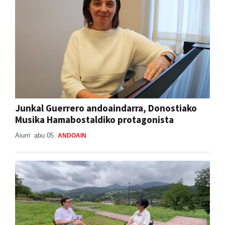
Junkal Guerrero andoaindarra, Donostiako
Musika Hamabostaldiko protagonista
Aiurri
abu 05
ANDOAIN