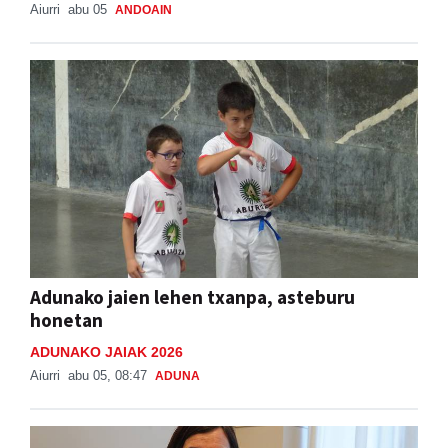
Aiurri
abu 05
ANDOAIN
Adunako jaien lehen txanpa, asteburu
honetan
ADUNAKO JAIAK 2026
Aiurri
abu 05, 08:47
ADUNA