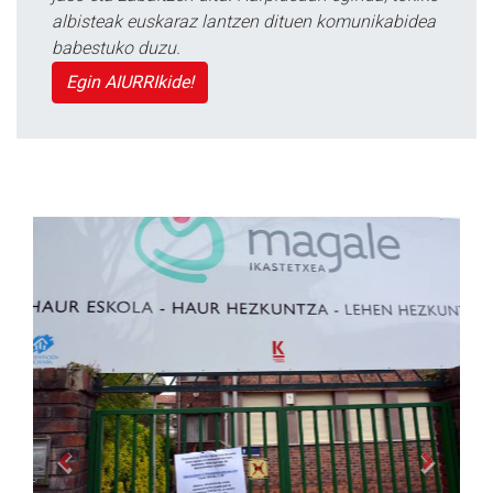
albisteak euskaraz lantzen dituen komunikabidea
babestuko duzu.
Egin AIURRIkide!
Previous
Next