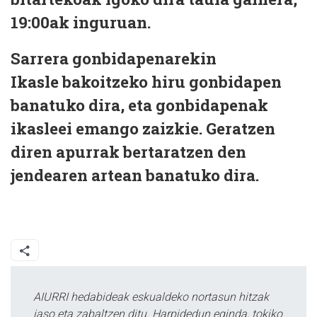
19:00ak inguruan.
Sarrera gonbidapenarekin
Ikasle bakoitzeko hiru gonbidapen
banatuko dira, eta gonbidapenak
ikasleei emango zaizkie. Geratzen
diren apurrak bertaratzen den
jendearen artean banatuko dira.
AIURRI hedabideak eskualdeko nortasun hitzak
jaso eta zabaltzen ditu. Harpidedun eginda, tokiko