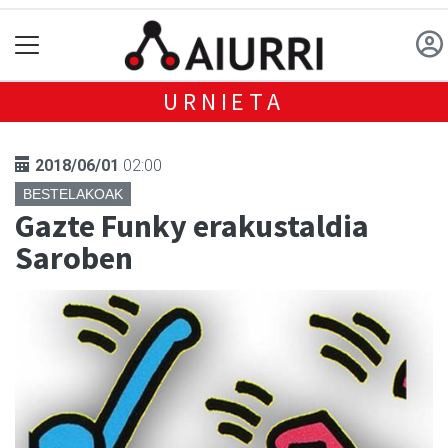
URNIETA
2018/06/01
02:00
BESTELAKOAK
Gazte Funky erakustaldia
Saroben