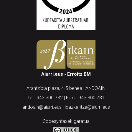
Aiurri.eus - Erroitz BM
Arantzibia plaza, 4-5 behea | ANDOAIN
Tel.: 943 300 732 | Faxa: 943 300 731
andoain@aiurri.eus | idazkaritza@aiurri.eus
Codesyntaxek garatua