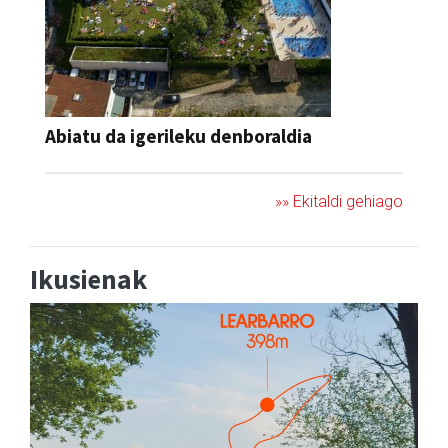
Abiatu da igerileku denboraldia
»» Ekitaldi gehiago
Ikusienak