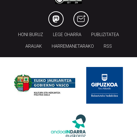
HONI BURUZ
LEGE OHARRA
PUBLIZITATEA
ARAUAK
HARREMANETARAKO
RSS