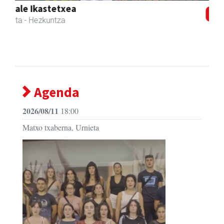
Egape Ikastola
Urnieta
- Hezkuntza
Agenda
2026/08/11
18:00
Matxo txaberna, Urnieta