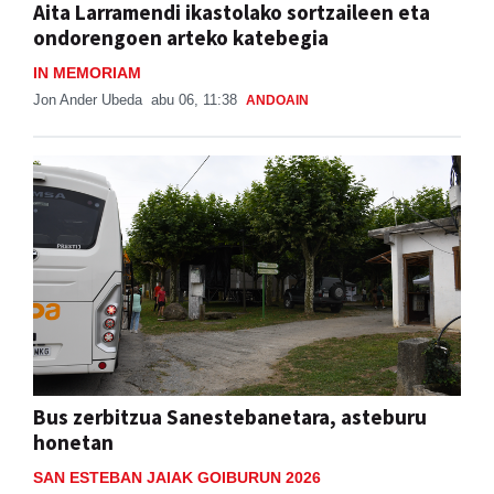
Aita Larramendi ikastolako sortzaileen eta
ondorengoen arteko katebegia
IN MEMORIAM
Jon Ander Ubeda
abu 06, 11:38
ANDOAIN
Bus zerbitzua Sanestebanetara, asteburu
honetan
SAN ESTEBAN JAIAK GOIBURUN 2026