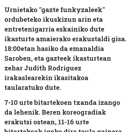
Urnietako "gazte funkyzaleek"
ordubeteko ikuskizun arin eta
entretenigarria eskainiko dute
ikasturte amaierako erakustaldi gisa.
18:00etan hasiko da emanaldia
Saroben, eta gazteek ikasturtean
zehar Judith Rodriguez
irakaslearekin ikasitakoa
taularatuko dute.
7-10 urte bitartekoen txanda izango
da lehenik. Beren koreogradiak
erakutsi ostean, 11-16 urte
bitartekoak igoko dira taula gainera,