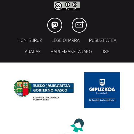
HONI BURUZ
LEGE OHARRA
PUBLIZITATEA
ARAUAK
HARREMANETARAKO
RSS