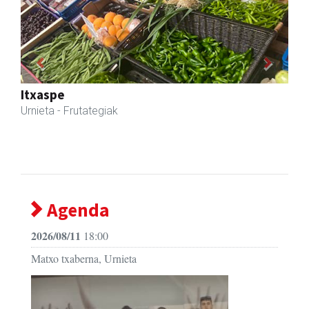
Previous
Next
Egape Ikastola
Urnieta
- Hezkuntza
Agenda
2026/08/11
18:00
Matxo txaberna, Urnieta