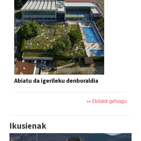
Abiatu da igerileku denboraldia
»» Ekitaldi gehiago
Ikusienak