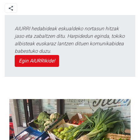
AIURRI hedabideak eskualdeko nortasun hitzak
jaso eta zabaltzen ditu. Harpidedun eginda, tokiko
albisteak euskaraz lantzen dituen komunikabidea
babestuko duzu.
Egin AIURRIkide!