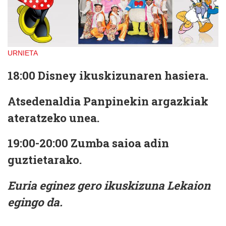
URNIETA
18:00
Disney ikuskizunaren hasiera.
Atsedenaldia
Panpinekin argazkiak
ateratzeko unea.
19:00-20:00
Zumba saioa adin
guztietarako.
Euria eginez gero ikuskizuna Lekaion
egingo da.