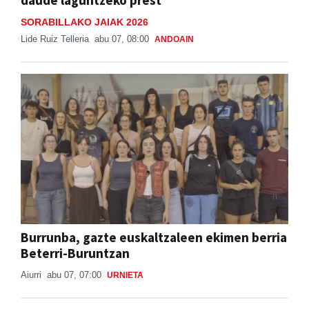
daude laguntzeko prest"
SORABILLAKO JAIAK 2026
Lide Ruiz Telleria
abu 07, 08:00
ANDOAIN
Burrunba, gazte euskaltzaleen ekimen berria
Beterri-Buruntzan
Aiurri
abu 07, 07:00
URNIETA