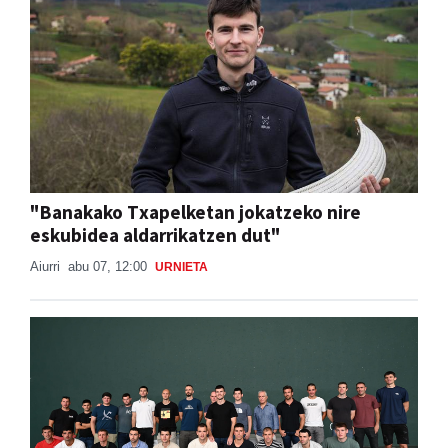
"Banakako Txapelketan jokatzeko nire
eskubidea aldarrikatzen dut"
Aiurri
abu 07, 12:00
URNIETA