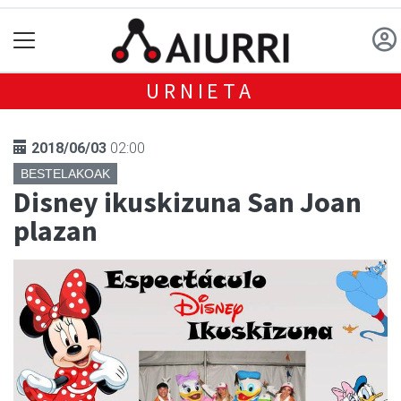
URNIETA
2018/06/03
02:00
BESTELAKOAK
Disney ikuskizuna San Joan
plazan