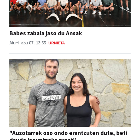
Babes zabala jaso du Ansak
Aiurri
abu 07, 13:55
URNIETA
"Auzotarrek oso ondo erantzuten dute, beti