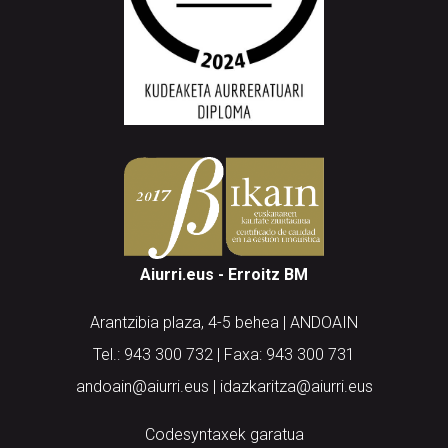
Aiurri.eus - Erroitz BM
Arantzibia plaza, 4-5 behea | ANDOAIN
Tel.: 943 300 732 | Faxa: 943 300 731
andoain@aiurri.eus | idazkaritza@aiurri.eus
Codesyntaxek garatua