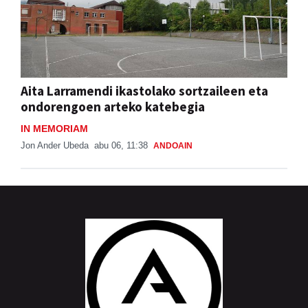
Aita Larramendi ikastolako sortzaileen eta
ondorengoen arteko katebegia
IN MEMORIAM
Jon Ander Ubeda
abu 06, 11:38
ANDOAIN