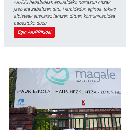
AIURRI hedabideak eskualdeko nortasun hitzak
jaso eta zabaltzen ditu. Harpidedun eginda, tokiko
albisteak euskaraz lantzen dituen komunikabidea
babestuko duzu.
Egin AIURRIkide!