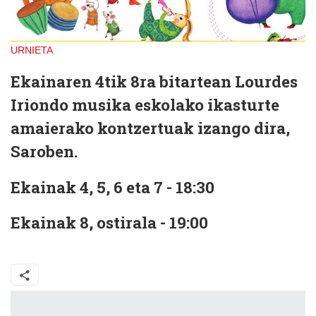
URNIETA
Ekainaren 4tik 8ra bitartean Lourdes
Iriondo musika eskolako ikasturte
amaierako kontzertuak izango dira,
Saroben.
Ekainak 4, 5, 6 eta 7 - 18:30
Ekainak 8, ostirala - 19:00