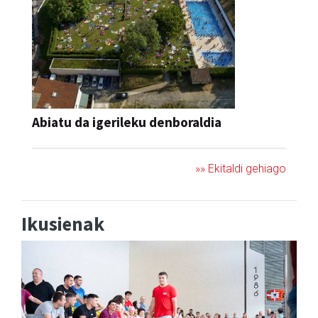
Abiatu da igerileku denboraldia
»» Ekitaldi gehiago
Ikusienak