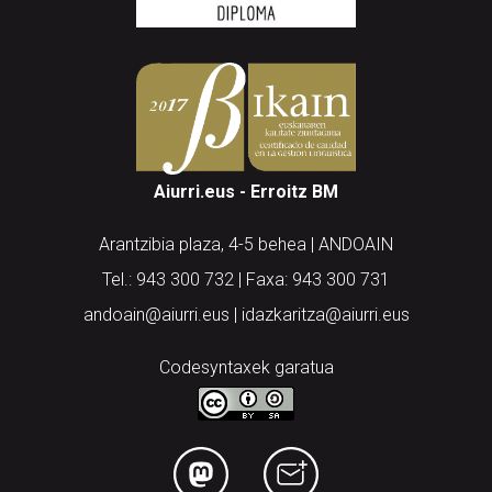
Aiurri.eus - Erroitz BM
Arantzibia plaza, 4-5 behea | ANDOAIN
Tel.: 943 300 732 | Faxa: 943 300 731
andoain@aiurri.eus | idazkaritza@aiurri.eus
Codesyntaxek garatua