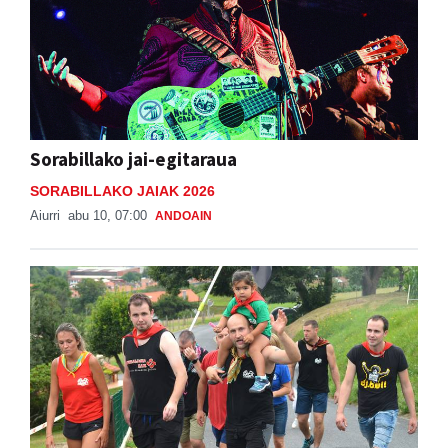
Sorabillako jai-egitaraua
SORABILLAKO JAIAK 2026
Aiurri
abu 10, 07:00
ANDOAIN