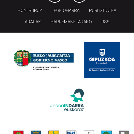
HONI BURUZ
LEGE OHARRA
PUBLIZITATEA
ARAUAK
HARREMANETARAKO
RSS