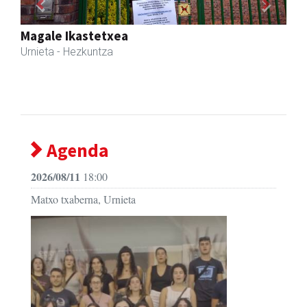
Previous
Next
Urnietako Udala
Urnieta
- Udaletxeak
Agenda
2026/08/11
18:00
Matxo txaberna, Urnieta