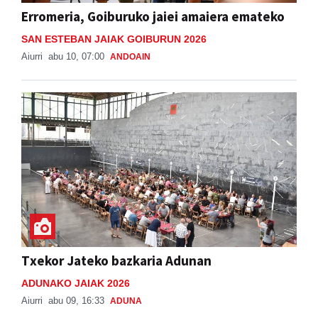
Erromeria, Goiburuko jaiei amaiera emateko
SAN ESTEBAN JAIAK GOIBURUN 2026
Aiurri
abu 10, 07:00
ANDOAIN
Txekor Jateko bazkaria Adunan
ADUNAKO JAIAK 2026
Aiurri
abu 09, 16:33
ADUNA