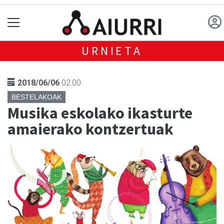
URNIETA
2018/06/06
02:00
BESTELAKOAK
Musika eskolako ikasturte
amaierako kontzertuak