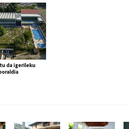
tu da igerileku
oraldia