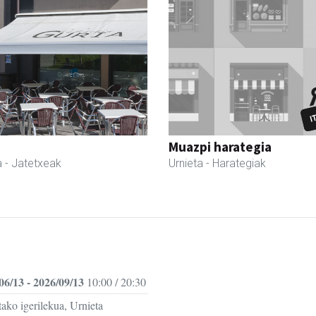
Muazpi harategia
a
- Jatetxeak
Urnieta
- Harategiak
06/13 - 2026/09/13
10:00 / 20:30
ako igerilekua, Urnieta