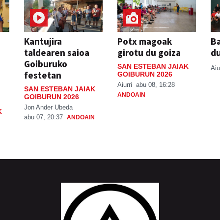
Kantujira
Potx magoak
Ba
taldearen saioa
girotu du goiza
d
Goiburuko
SAN ESTEBAN JAIAK
Aiu
festetan
GOIBURUN 2026
Aiurri
abu 08, 16:28
SAN ESTEBAN JAIAK
ANDOAIN
GOIBURUN 2026
Jon Ander Ubeda
K
abu 07, 20:37
ANDOAIN