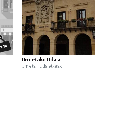
Urnietako Udala
Urnieta
- Udaletxeak