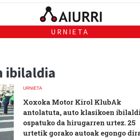
URNIETA
 ibilaldia
URNIETA
Xoxoka Motor Kirol KlubAk
antolatuta, auto klasikoen ibilald
ospatuko da hirugarren urtez. 25
urtetik gorako autoak egongo dir