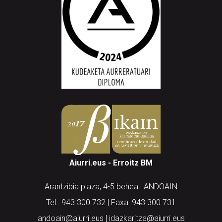
Aiurri.eus - Erroitz BM
Arantzibia plaza, 4-5 behea | ANDOAIN
Tel.: 943 300 732 | Faxa: 943 300 731
andoain@aiurri.eus | idazkaritza@aiurri.eus