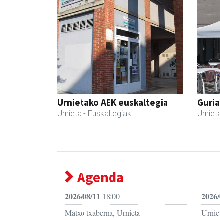
Urnietako AEK euskaltegia
Guria
Urnieta
- Euskaltegiak
Urniet
Agenda
2026/08/11
2026/
18:00
Matxo txaberna, Urnieta
Urniet