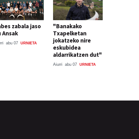
bes zabala jaso
"Banakako
u Ansak
Txapelketan
jokatzeko nire
rri
abu 07
URNIETA
eskubidea
aldarrikatzen dut"
Aiurri
abu 07
URNIETA