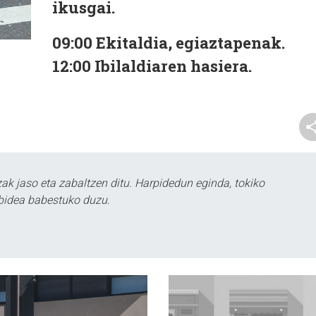
ikusgai.
09:00
Ekitaldia, egiaztapenak.
12:00
Ibilaldiaren hasiera.
k jaso eta zabaltzen ditu. Harpidedun eginda, tokiko
bidea babestuko duzu.