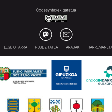
Codesyntaxek garatua
LEGE OHARRA
PUBLIZITATEA
ARAUAK
HARREMANET