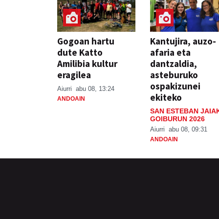
Gogoan hartu
Kantujira, auzo-
dute Katto
afaria eta
Amilibia kultur
dantzaldia,
eragilea
asteburuko
ospakizunei
Aiurri
abu 08, 13:24
ekiteko
ANDOAIN
SAN ESTEBAN JAIA
GOIBURUN 2026
Aiurri
abu 08, 09:31
ANDOAIN