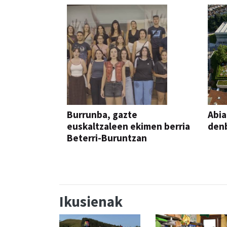
Burrunba, gazte
Abia
euskaltzaleen ekimen berria
denb
Beterri-Buruntzan
Ikusienak