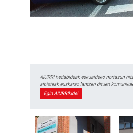
AIURRI hedabideak eskualdeko nortasun hitza
albisteak euskaraz lantzen dituen komunika
Egin AIURRIkide!