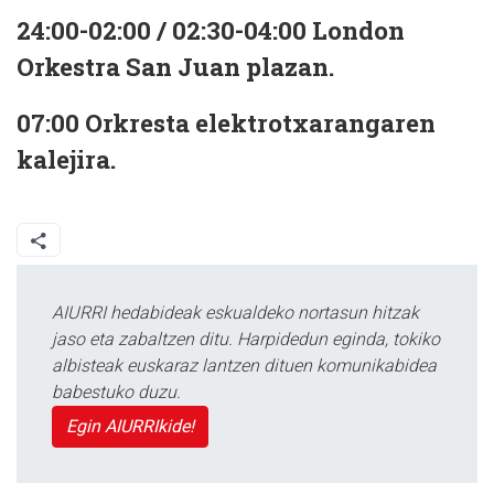
24:00-02:00 / 02:30-04:00 London
Orkestra San Juan plazan.
07:00 Orkresta elektrotxarangaren
kalejira.
AIURRI hedabideak eskualdeko nortasun hitzak
jaso eta zabaltzen ditu. Harpidedun eginda, tokiko
albisteak euskaraz lantzen dituen komunikabidea
babestuko duzu.
Egin AIURRIkide!