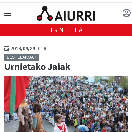
URNIETA
2018/09/29
02:00
BESTELAKOAK
Urnietako Jaiak