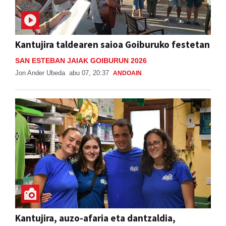
Kantujira taldearen saioa Goiburuko festetan
SAN ESTEBAN JAIAK GOIBURUN 2026
Jon Ander Ubeda
abu 07, 20:37
ANDOAIN
Kantujira, auzo-afaria eta dantzaldia,