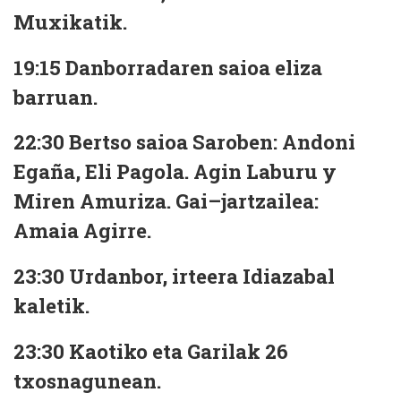
Muxikatik.
19:15 Danborradaren saioa eliza
barruan.
22:30 Bertso saioa Saroben: Andoni
Egaña, Eli Pagola. Agin Laburu y
Miren Amuriza. Gai–jartzailea:
Amaia Agirre.
23:30 Urdanbor, irteera Idiazabal
kaletik.
23:30 Kaotiko eta Garilak 26
txosnagunean.