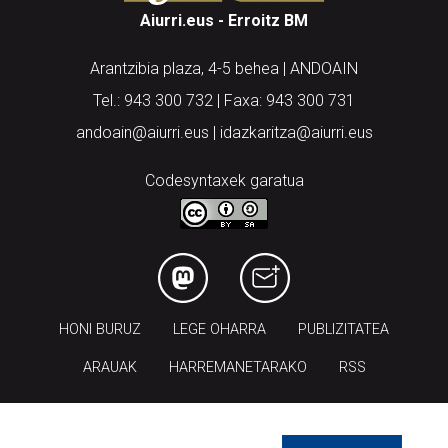
Aiurri.eus - Erroitz BM
Arantzibia plaza, 4-5 behea | ANDOAIN
Tel.: 943 300 732 | Faxa: 943 300 731
andoain@aiurri.eus | idazkaritza@aiurri.eus
Codesyntaxek garatua
HONI BURUZ
LEGE OHARRA
PUBLIZITATEA
ARAUAK
HARREMANETARAKO
RSS