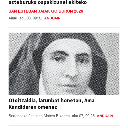
asteburuko ospakizunei ekiteko
SAN ESTEBAN JAIAK GOIBURUN 2026
Aiurri
abu 08, 09:31
ANDOAIN
Otoitzaldia, larunbat honetan, Ama
Kandidaren omenez
Berrozpeko Jesusen Alaben Elkartea
abu 07, 09:25
ANDOAIN