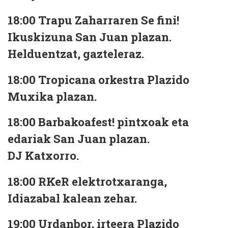
18:00 Trapu Zaharraren Se fini!
Ikuskizuna San Juan plazan.
Helduentzat, gazteleraz.
18:00 Tropicana orkestra Plazido
Muxika plazan.
18:00 Barbakoafest! pintxoak eta
edariak San Juan plazan.
DJ Katxorro.
18:00 RKeR elektrotxaranga,
Idiazabal kalean zehar.
19:00 Urdanbor, irteera Plazido