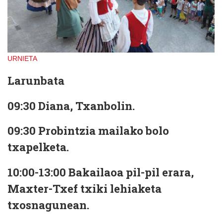
URNIETA
Larunbata
09:30 Diana, Txanbolin.
09:30 Probintzia mailako bolo
txapelketa.
10:00-13:00 Bakailaoa pil-pil erara,
Maxter-Txef txiki lehiaketa
txosnagunean.