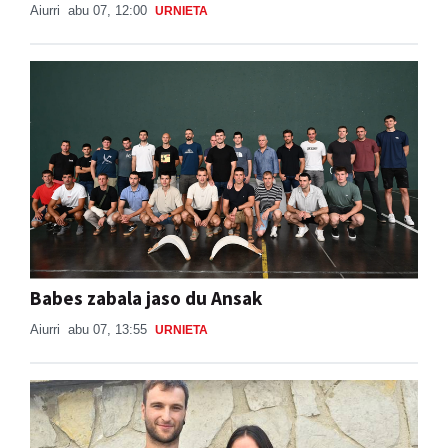
Aiurri
abu 07, 12:00
URNIETA
Babes zabala jaso du Ansak
Aiurri
abu 07, 13:55
URNIETA