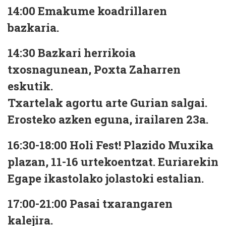
14:00 Emakume koadrillaren
bazkaria.
14:30 Bazkari herrikoia
txosnagunean, Poxta Zaharren
eskutik.
Txartelak agortu arte Gurian salgai.
Erosteko azken eguna, irailaren 23a.
16:30-18:00 Holi Fest! Plazido Muxika
plazan, 11-16 urtekoentzat. Euriarekin
Egape ikastolako jolastoki estalian.
17:00-21:00 Pasai txarangaren
kalejira.