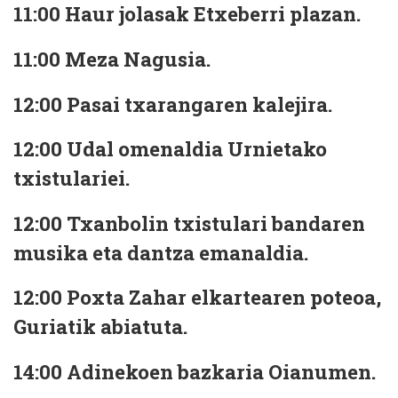
11:00 Haur jolasak Etxeberri plazan.
11:00 Meza Nagusia.
12:00 Pasai txarangaren kalejira.
12:00 Udal omenaldia Urnietako
txistulariei.
12:00 Txanbolin txistulari bandaren
musika eta dantza emanaldia.
12:00 Poxta Zahar elkartearen poteoa,
Guriatik abiatuta.
14:00 Adinekoen bazkaria Oianumen.