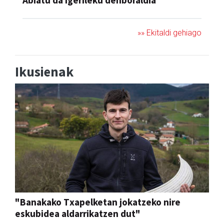
Abiatu da igerileku denboraldia
»» Ekitaldi gehiago
Ikusienak
"Banakako Txapelketan jokatzeko nire
eskubidea aldarrikatzen dut"