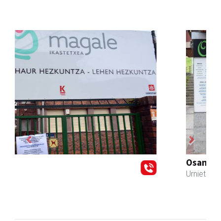
Previous
Next
Osane belar eta eko denda
Urnieta
- Akupuntura