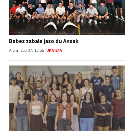
Babes zabala jaso du Ansak
Aiurri
abu 07, 13:55
URNIETA