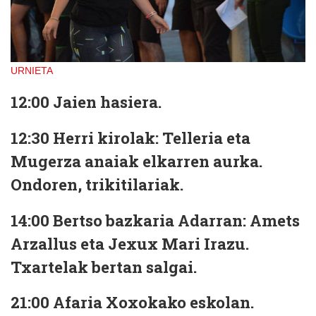
URNIETA
12:00 Jaien hasiera.
12:30 Herri kirolak: Telleria eta
Mugerza anaiak elkarren aurka.
Ondoren, trikitilariak.
14:00 Bertso bazkaria Adarran: Amets
Arzallus eta Jexux Mari Irazu.
Txartelak bertan salgai.
21:00 Afaria Xoxokako eskolan.