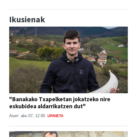
Ikusienak
"Banakako Txapelketan jokatzeko nire
eskubidea aldarrikatzen dut"
Aiurri
abu 07, 12:00
URNIETA