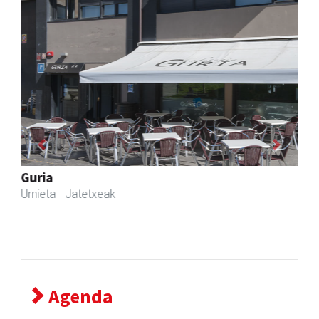
Previous
Next
Magale Ikastetxea
Urnieta
- Hezkuntza
Agenda