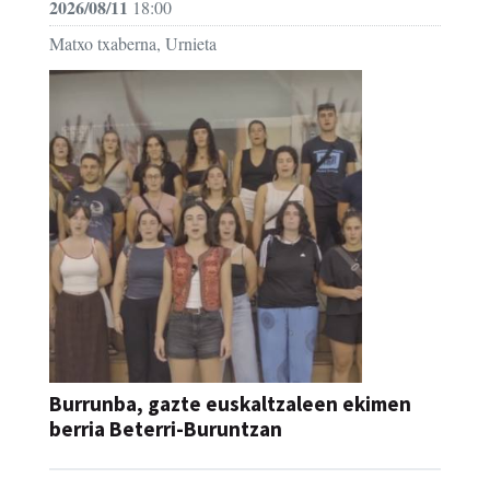
2026/08/11
18:00
Matxo txaberna, Urnieta
Burrunba, gazte euskaltzaleen ekimen
berria Beterri-Buruntzan