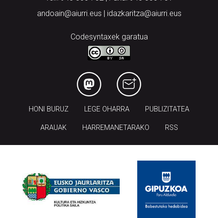
andoain@aiurri.eus | idazkaritza@aiurri.eus
Codesyntaxek garatua
HONI BURUZ
LEGE OHARRA
PUBLIZITATEA
ARAUAK
HARREMANETARAKO
RSS