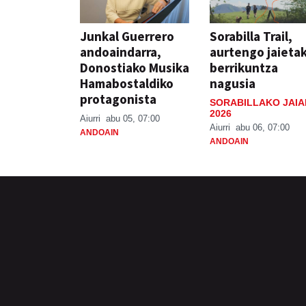
Junkal Guerrero
Sorabilla Trail,
andoaindarra,
aurtengo jaieta
Donostiako Musika
berrikuntza
Hamabostaldiko
nagusia
protagonista
SORABILLAKO JAIA
2026
Aiurri
abu 05, 07:00
Aiurri
abu 06, 07:00
ANDOAIN
ANDOAIN