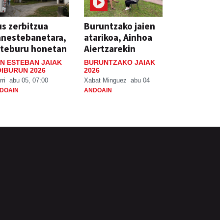
s zerbitzua
Buruntzako jaien
anestebanetara,
atarikoa, Ainhoa
steburu honetan
Aiertzarekin
N ESTEBAN JAIAK
BURUNTZAKO JAIAK
IBURUN 2026
2026
rri
abu 05, 07:00
Xabat Minguez
abu 04
DOAIN
ANDOAIN