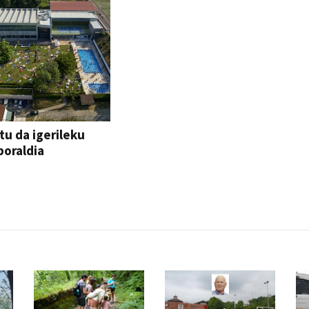
tu da igerileku
oraldia