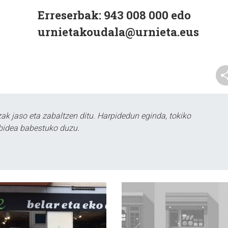
Erreserbak:
943 008 000 edo
urnietakoudala@urnieta.eus
k jaso eta zabaltzen ditu. Harpidedun eginda, tokiko
bidea babestuko duzu.