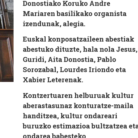
Donostiako Koruko Andre
Mariaren basilikako organista
izendunak, alegia.
Euskal konposatzaileen abestiak
abestuko dituzte, hala nola Jesus,
Guridi, Aita Donostia, Pablo
Sorozabal, Lourdes Iriondo eta
Xabier Leterenak.
Kontzertuaren helburuak kultur
aberastasunaz konturatze-maila
handitzea, kultur ondareari
buruzko estimazioa bultzatzea et
ondarea babesteko