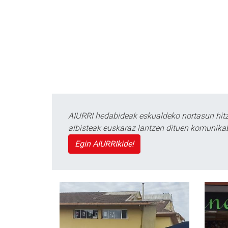
AIURRI hedabideak eskualdeko nortasun hitza
albisteak euskaraz lantzen dituen komunika
Egin AIURRIkide!