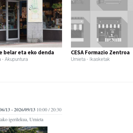
 belar eta eko denda
CESA Formazio Zentroa
a
- Akupuntura
Urnieta
- Ikasketak
06/13 - 2026/09/13
10:00 / 20:30
ako igerilekua, Urnieta