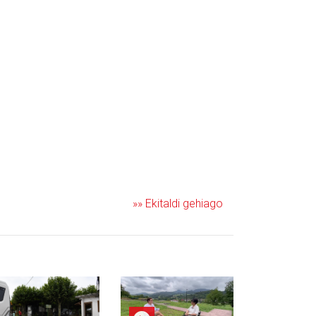
»» Ekitaldi gehiago