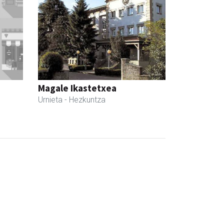
Magale Ikastetxea
Urnieta
- Hezkuntza