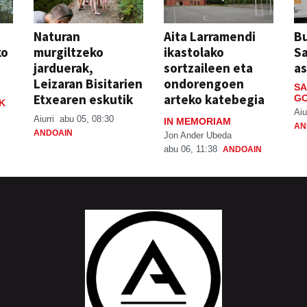
Naturan
Aita Larramendi
Bu
ko
murgiltzeko
ikastolako
S
jarduerak,
sortzaileen eta
a
Leizaran Bisitarien
ondorengoen
SA
Etxearen eskutik
arteko katebegia
GO
K
Aiu
Aiurri
abu 05, 08:30
IN MEMORIAM
AN
ANDOAIN
Jon Ander Ubeda
abu 06, 11:38
ANDOAIN