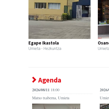
Egape Ikastola
Osane
Urnieta
- Hezkuntza
Urniet
Agenda
2026/08/11
2026/
18:00
Matxo txaberna, Urnieta
Urniet