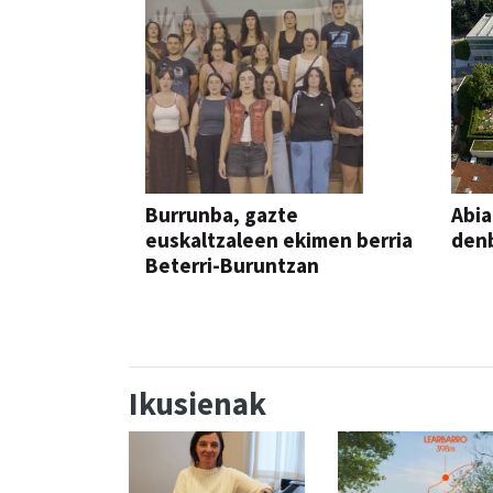
Burrunba, gazte
Abia
euskaltzaleen ekimen berria
denb
Beterri-Buruntzan
Ikusienak