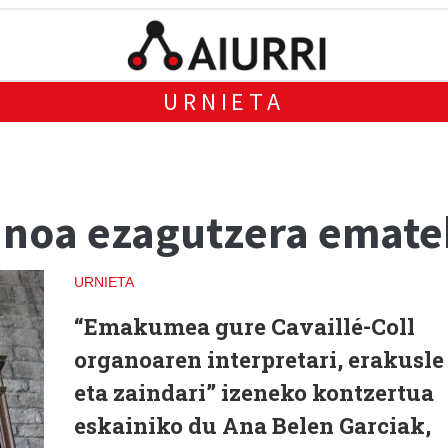
URNIETA
ganoa ezagutzera emat
URNIETA
“Emakumea gure Cavaillé-Coll
organoaren interpretari, erakusle
eta zaindari” izeneko kontzertua
eskainiko du Ana Belen Garciak,