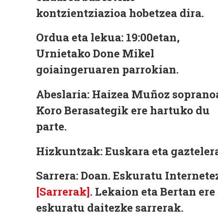
kontzientziazioa hobetzea dira.
Ordua eta lekua:
19:00etan,
Urnietako Done Mikel
goiaingeruaren parrokian.
Abeslaria:
Haizea Muñoz soprano
Koro Berasategik ere hartuko du
parte.
Hizkuntzak:
Euskara eta gaztelera
Sarrera
: Doan. Eskuratu Internete
[Sarrerak]
.
Lekaion eta Bertan ere
eskuratu daitezke sarrerak.