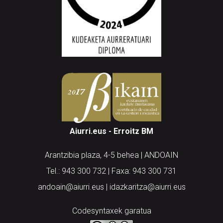
Aiurri.eus - Erroitz BM
Arantzibia plaza, 4-5 behea | ANDOAIN
Tel.: 943 300 732 | Faxa: 943 300 731
andoain@aiurri.eus | idazkaritza@aiurri.eus
Codesyntaxek garatua